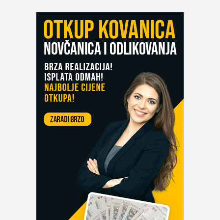
kovanice
i
rukovati
njima