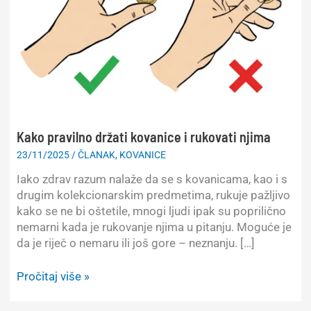
Kako pravilno držati kovanice i rukovati njima
23/11/2025
/
ČLANAK
,
KOVANICE
Iako zdrav razum nalaže da se s kovanicama, kao i s
drugim kolekcionarskim predmetima, rukuje pažljivo
kako se ne bi oštetile, mnogi ljudi ipak su poprilično
nemarni kada je rukovanje njima u pitanju. Moguće je
da je riječ o nemaru ili još gore – neznanju. […]
Kako
Pročitaj više »
pravilno
držati