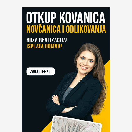
kovanice
i
rukovati
njima