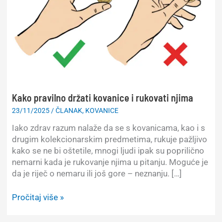
Kako pravilno držati kovanice i rukovati njima
23/11/2025
/
ČLANAK
,
KOVANICE
Iako zdrav razum nalaže da se s kovanicama, kao i s
drugim kolekcionarskim predmetima, rukuje pažljivo
kako se ne bi oštetile, mnogi ljudi ipak su poprilično
nemarni kada je rukovanje njima u pitanju. Moguće je
da je riječ o nemaru ili još gore – neznanju. […]
Kako
Pročitaj više »
pravilno
držati