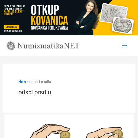
Skip
to
content
Home
otisci prstiju
otisci prstiju