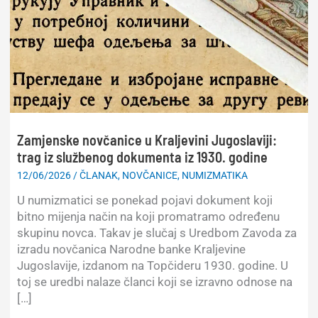
Zamjenske novčanice u Kraljevini Jugoslaviji:
trag iz službenog dokumenta iz 1930. godine
12/06/2026
/
ČLANAK
,
NOVČANICE
,
NUMIZMATIKA
U numizmatici se ponekad pojavi dokument koji
bitno mijenja način na koji promatramo određenu
skupinu novca. Takav je slučaj s Uredbom Zavoda za
izradu novčanica Narodne banke Kraljevine
Jugoslavije, izdanom na Topčideru 1930. godine. U
toj se uredbi nalaze članci koji se izravno odnose na
[…]