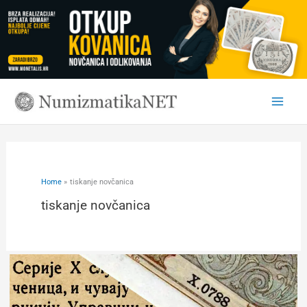
Skip
to
content
Home
tiskanje novčanica
tiskanje novčanica