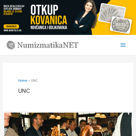
Skip
to
content
Home
UNC
UNC