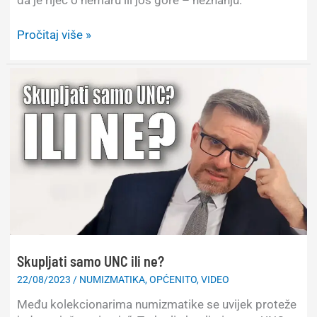
da je riječ o nemaru ili još gore – neznanju.
Kako
Pročitaj više »
pravilno
držati
kovanice
i
rukovati
njima
Skupljati samo UNC ili ne?
22/08/2023
/
NUMIZMATIKA
,
OPĆENITO
,
VIDEO
Među kolekcionarima numizmatike se uvijek proteže