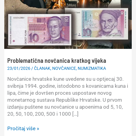
Problematična novčanica kratkog vijeka
23/01/2026
/
ČLANAK
,
NOVČANICE
,
NUMIZMATIKA
Novčanice hrvatske kune uvedene su u optjecaj 30.
svibnja 1994. godine, istodobno s kovanicama kuna i
lipa, čime je dovršen proces uspostave novog
monetarnog sustava Republike Hrvatske. U prvom
izdanju puštene su novčanice u apoenima od 5, 10,
20, 50, 100, 200, 500 i 1000 […]
Problematična
Pročitaj više »
novčanica