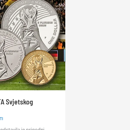
FA Svjetskog
TI
edstavila je prigodni