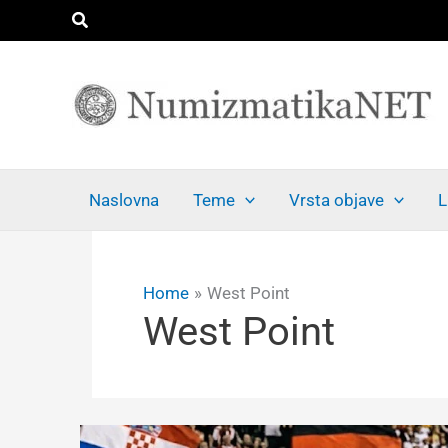
Skip
Search
to
content
Naslovna
Teme
Vrsta objave
L
Home
West Point
West Point