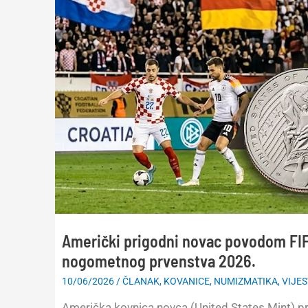
Američki prigodni novac povodom FI
nogometnog prvenstva 2026.
10/06/2026
/
ČLANAK
,
KOVANICE
,
NUMIZMATIKA
,
VIJES
Američka kovnica novca (United States Mint) pr