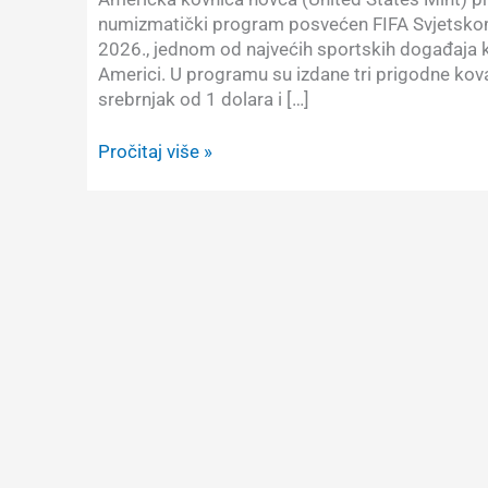
numizmatički program posvećen FIFA Svjetsk
2026., jednom od najvećih sportskih događaja ko
Americi. U programu su izdane tri prigodne kovan
srebrnjak od 1 dolara i […]
Američki
Pročitaj više »
prigodni
novac
povodom
FIFA
Svjetskog
nogometnog
prvenstva
2026.