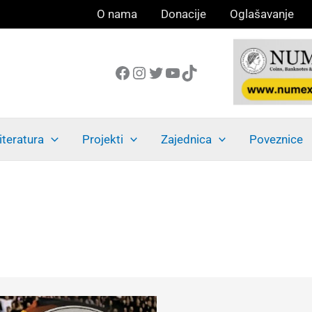
O nama
Donacije
Oglašavanje
Facebook
Instagram
Twitter
YouTube
TikTok
iteratura
Projekti
Zajednica
Poveznice