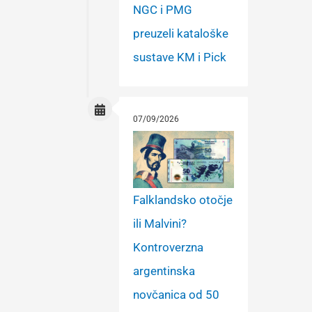
NGC i PMG
preuzeli kataloške
sustave KM i Pick
07/09/2026
Falklandsko otočje
ili Malvini?
Kontroverzna
argentinska
novčanica od 50