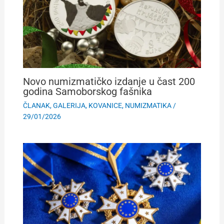
Novo numizmatičko izdanje u čast 200
godina Samoborskog fašnika
ČLANAK
,
GALERIJA
,
KOVANICE
,
NUMIZMATIKA
/
29/01/2026