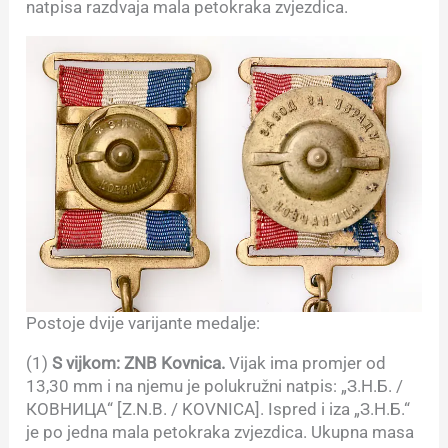
natpisa razdvaja mala petokraka zvjezdica.
Postoje dvije varijante medalje:
(1)
S vijkom: ZNB Kovnica.
Vijak ima promjer od
13,30 mm i na njemu je polukružni natpis: „З.Н.Б. /
КОВНИЦА“ [Z.N.B. / KOVNICA]. Ispred i iza „З.Н.Б.“
je po jedna mala petokraka zvjezdica. Ukupna masa