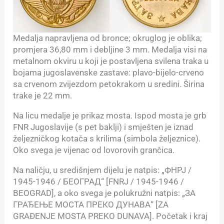
Medalja napravljena od bronce; okruglog je oblika;
promjera 36,80 mm i debljine 3 mm. Medalja visi na
metalnom okviru u koji je postavljena svilena traka u
bojama jugoslavenske zastave: plavo-bijelo-crveno
sa crvenom zvijezdom petokrakom u sredini. Širina
trake je 22 mm.
Na licu medalje je prikaz mosta. Ispod mosta je grb
FNR Jugoslavije (s pet baklji) i smješten je iznad
željezničkog kotača s krilima (simbola željeznice).
Oko svega je vijenac od lovorovih grančica.
Na naličju, u središnjem dijelu je natpis: „ФНРЈ /
1945-1946 / БЕОГРАД“ [FNRJ / 1945-1946 /
BEOGRAD], a oko svega je polukružni natpis: „ЗА
ГРАЂЕЊЕ МОСТА ПРЕКО ДУНАВА“ [ZA
GRAĐENJE MOSTA PREKO DUNAVA]. Početak i kraj