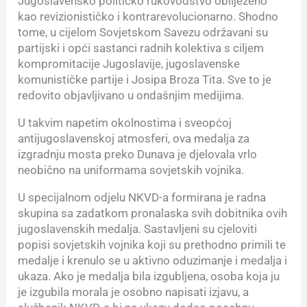
Jugoslavensko političko rukovodstvo obilježeno
kao revizionističko i kontrarevolucionarno. Shodno
tome, u cijelom Sovjetskom Savezu održavani su
partijski i opći sastanci radnih kolektiva s ciljem
kompromitacije Jugoslavije, jugoslavenske
komunističke partije i Josipa Broza Tita. Sve to je
redovito objavljivano u ondašnjim medijima.
U takvim napetim okolnostima i sveopćoj
antijugoslavenskoj atmosferi, ova medalja za
izgradnju mosta preko Dunava je djelovala vrlo
neobično na uniformama sovjetskih vojnika.
U specijalnom odjelu NKVD-a formirana je radna
skupina sa zadatkom pronalaska svih dobitnika ovih
jugoslavenskih medalja. Sastavljeni su cjeloviti
popisi sovjetskih vojnika koji su prethodno primili te
medalje i krenulo se u aktivno oduzimanje i medalja i
ukaza. Ako je medalja bila izgubljena, osoba koja ju
je izgubila morala je osobno napisati izjavu, a