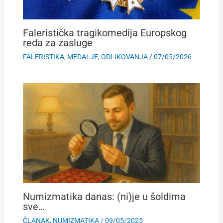
Faleristička tragikomedija Europskog
reda za zasluge
FALERISTIKA
,
MEDALJE
,
ODLIKOVANJA
/
07/05/2026
Numizmatika danas: (ni)je u šoldima
sve…
ČLANAK
,
NUMIZMATIKA
/
09/05/2025