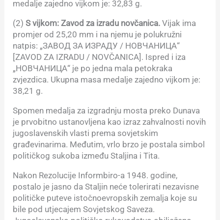
medalje zajedno vijkom je: 32,83 g.
(2)
S vijkom: Zavod za izradu novčanica.
Vijak ima
promjer od 25,20 mm i na njemu je polukružni
natpis: „ЗАВОД ЗА ИЗРАДУ / НОВЧАНИЦА“
[ZAVOD ZA IZRADU / NOVČANICA]. Ispred i iza
„НОВЧАНИЦА“ je po jedna mala petokraka
zvjezdica. Ukupna masa medalje zajedno vijkom je:
38,21 g.
Spomen medalja za izgradnju mosta preko Dunava
je prvobitno ustanovljena kao izraz zahvalnosti novih
jugoslavenskih vlasti prema sovjetskim
građevinarima. Međutim, vrlo brzo je postala simbol
političkog sukoba između Staljina i Tita.
Nakon Rezolucije Informbiro-a 1948. godine,
postalo je jasno da Staljin neće tolerirati nezavisne
političke puteve istočnoevropskih zemalja koje su
bile pod utjecajem Sovjetskog Saveza.