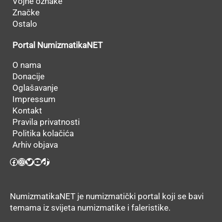
Vojne oznake
Značke
Ostalo
Portal NumizmatikaNET
O nama
Donacije
Oglašavanje
Impressum
Kontakt
Pravila privatnosti
Politika kolačića
Arhiv objava
Facebook
Instagram
Twitter
YouTube
TikTok
NumizmatikaNET je numizmatički portal koji se bavi
temama iz svijeta numizmatike i faleristike.