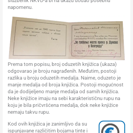
službenik NKVD-a bi na ukazu dodao posebnu
napomenu.
Prema tom popisu, broj oduzetih knjižica (ukaza)
odgovarao je broju nagrađenih. Međutim, postoji
razlika u broju oduzetih medalja. Naime, oduzeto je
manje medalja od broja knjižica. Postoji mogućnost
da je dodijeljeno manje medalja od samih knjižica.
Neke knjižice imaju na sebi karakterističnu rupu na
koju je bila pričvršćena medalja, dok neke knjižice
nemaju takvu rupu.
Kod ovih knjižica je zanimljivo da su
ispunjavane različitim bojama tinte i