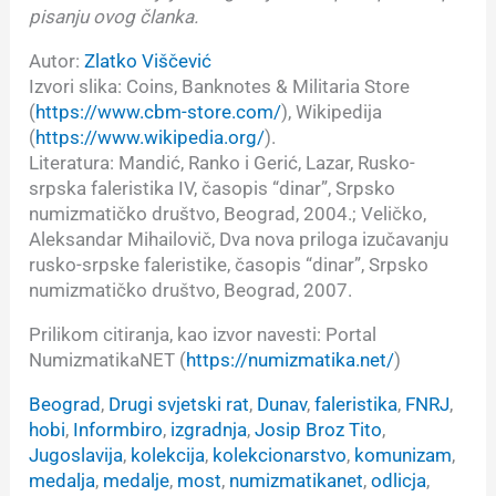
pisanju ovog članka.
Autor:
Zlatko Viščević
Izvori slika: Coins, Banknotes & Militaria Store
(
https://www.cbm-store.com/
), Wikipedija
(
https://www.wikipedia.org/
).
Literatura: Mandić, Ranko i Gerić, Lazar, Rusko-
srpska faleristika IV, časopis “dinar”, Srpsko
numizmatičko društvo, Beograd, 2004.; Veličko,
Aleksandar Mihailovič, Dva nova priloga izučavanju
rusko-srpske faleristike, časopis “dinar”, Srpsko
numizmatičko društvo, Beograd, 2007.
Prilikom citiranja, kao izvor navesti: Portal
NumizmatikaNET (
https://numizmatika.net/
)
Beograd
, 
Drugi svjetski rat
, 
Dunav
, 
faleristika
, 
FNRJ
, 
hobi
, 
Informbiro
, 
izgradnja
, 
Josip Broz Tito
, 
Jugoslavija
, 
kolekcija
, 
kolekcionarstvo
, 
komunizam
, 
medalja
, 
medalje
, 
most
, 
numizmatikanet
, 
odlicja
, 