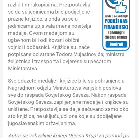
različitim rukopisima. Pretpostavlja
se da su jedinicama bile podijeljene
prazne knjižice, a onda su se u
jedinicama upisivala imena nositelja
medalje. Ovom medaljom su
uglavnom bili odlikovani obični
vojnici i dočasnici. Knjižice su inače
potpisane od strane Todora Vujasinovića, ministra
željeznica i transporta i ovjerene su pečatom
Ministarstva.
Sve oduzete medalje i knjižice bile su pohranjene u
Nagradnom odjelu Ministarstva vanjskih poslova
sve do raspada Sovjetskog Saveza. Nakon raspada
Sovjetskog Saveza, zaplijenjene medalje i knjižice su
uništene. Pretpostavlja se da je sačuvano samo oko
sto knjižica, ne uključujući one koje su dodijeljene
jugoslavenskim državljanima.
Autor se zahvaljuje kolegi Dejanu Krupi za pomoć pri