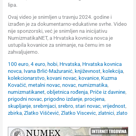
lipa.
Ovaj video je snimljen u travnju 2024. godine i
izrađen je za dokumentarno-edukativne svrhe. Video
nije sponzorski, već je snimljen na inicijativu
NumizmatikaNET, a Hrvatska kovnica novca je
ustupila kovanice za snimanje, na čemu im se
zahvaljujemo.
100 euro
, 
4 euro
, 
hobi
, 
Hrvatska
, 
Hrvatska kovnica
novca
, 
Ivana Brlić-Mažuranić
, 
književnost
, 
kolekcija
, 
kolekcionarstvo
, 
kovani novac
, 
kovanice
, 
Kuzma
Kovačić
, 
metalni novac
, 
novac
, 
numizmatika
, 
numizmatikanet
, 
obljetnica rođenja
, 
Priče iz davnine
, 
prigodni novac
, 
prigodno izdanje
, 
procjena
, 
skupljanje
, 
srebrnjaci
, 
srebro
, 
stari novac
, 
vrijednost
, 
zbirka
, 
Zlatko Viščević
, 
Zlatko Viscevic
, 
zlatnici
, 
zlato