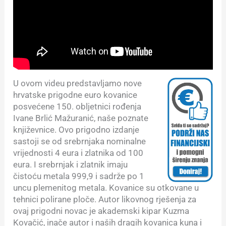
U ovom videu predstavljamo nove
hrvatske prigodne euro kovanice
posvećene 150. obljetnici rođenja
Ivane Brlić Mažuranić, naše poznate
književnice. Ovo prigodno izdanje
sastoji se od srebrnjaka nominalne
vrijednosti 4 eura i zlatnika od 100
eura. I srebrnjak i zlatnik imaju
čistoću metala 999,9 i sadrže po 1
uncu plemenitog metala. Kovanice su otkovane u
tehnici polirane ploče. Autor likovnog rješenja za
ovaj prigodni novac je akademski kipar Kuzma
Kovačić, inače autor i naših dragih kovanica kuna i