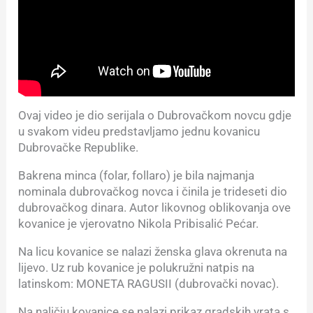
Ovaj video je dio serijala o Dubrovačkom novcu gdje
u svakom videu predstavljamo jednu kovanicu
Dubrovačke Republike.
Bakrena minca (folar, follaro) je bila najmanja
nominala dubrovačkog novca i činila je trideseti dio
dubrovačkog dinara. Autor likovnog oblikovanja ove
kovanice je vjerovatno Nikola Pribisalić Pećar.
Na licu kovanice se nalazi ženska glava okrenuta na
lijevo. Uz rub kovanice je polukružni natpis na
latinskom: MONETA RAGUSII (dubrovački novac).
Na naličju kovanice se nalazi prikaz gradskih vrata s