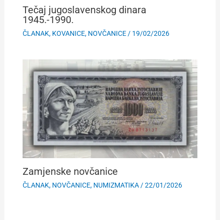
Tečaj jugoslavenskog dinara
1945.-1990.
ČLANAK
,
KOVANICE
,
NOVČANICE
/
19/02/2026
Zamjenske novčanice
ČLANAK
,
NOVČANICE
,
NUMIZMATIKA
/
22/01/2026