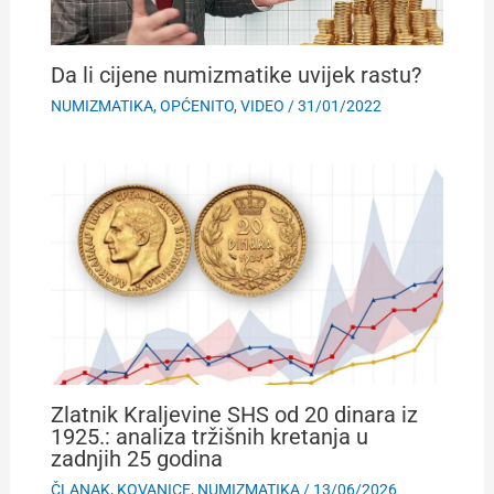
Da li cijene numizmatike uvijek rastu?
NUMIZMATIKA
,
OPĆENITO
,
VIDEO
/
31/01/2022
Zlatnik Kraljevine SHS od 20 dinara iz
1925.: analiza tržišnih kretanja u
zadnjih 25 godina
ČLANAK
,
KOVANICE
,
NUMIZMATIKA
/
13/06/2026