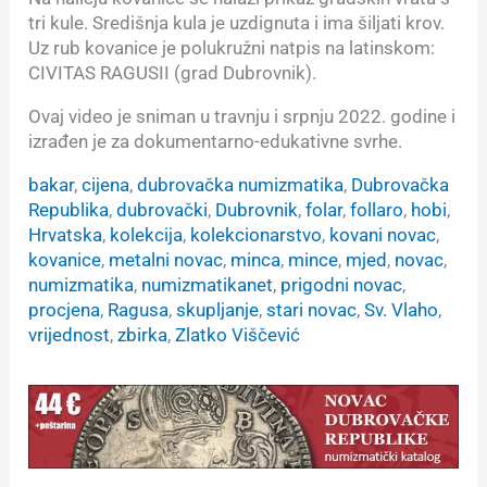
tri kule. Središnja kula je uzdignuta i ima šiljati krov.
Uz rub kovanice je polukružni natpis na latinskom:
CIVITAS RAGUSII (grad Dubrovnik).
Ovaj video je sniman u travnju i srpnju 2022. godine i
izrađen je za dokumentarno-edukativne svrhe.
bakar
, 
cijena
, 
dubrovačka numizmatika
, 
Dubrovačka
Republika
, 
dubrovački
, 
Dubrovnik
, 
folar
, 
follaro
, 
hobi
, 
Hrvatska
, 
kolekcija
, 
kolekcionarstvo
, 
kovani novac
, 
kovanice
, 
metalni novac
, 
minca
, 
mince
, 
mjed
, 
novac
, 
numizmatika
, 
numizmatikanet
, 
prigodni novac
, 
procjena
, 
Ragusa
, 
skupljanje
, 
stari novac
, 
Sv. Vlaho
, 
vrijednost
, 
zbirka
, 
Zlatko Viščević