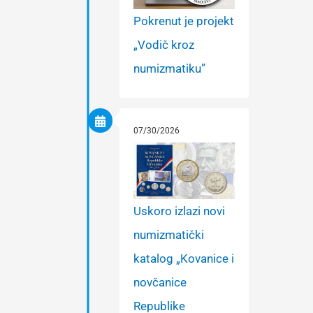
Pokrenut je projekt
„Vodič kroz
numizmatiku”
07/30/2026
Uskoro izlazi novi
numizmatički
katalog „Kovanice i
novčanice
Republike