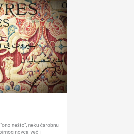
u “ono nešto”, neku čarobnu
pirnog novca, već i