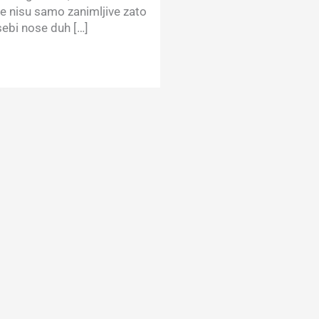
e nisu samo zanimljive zato
sebi nose duh […]