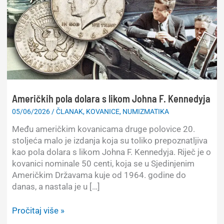
Američkih pola dolara s likom Johna F. Kennedyja
05/06/2026
/
ČLANAK
,
KOVANICE
,
NUMIZMATIKA
Među američkim kovanicama druge polovice 20.
stoljeća malo je izdanja koja su toliko prepoznatljiva
kao pola dolara s likom Johna F. Kennedyja. Riječ je o
kovanici nominale 50 centi, koja se u Sjedinjenim
Američkim Državama kuje od 1964. godine do
danas, a nastala je u […]
Američkih
Pročitaj više »
pola