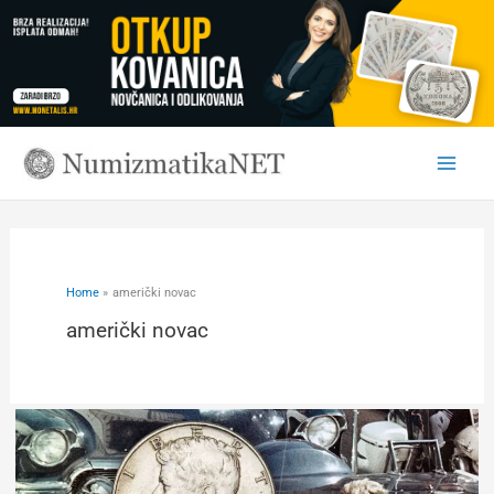
Skip
to
content
Home
američki novac
američki novac