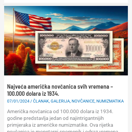
dolara
s
likom
Johna
F.
Kennedyja
Najveća američka novčanica svih vremena –
100.000 dolara iz 1934.
07/01/2024
/
ČLANAK
,
GALERIJA
,
NOVČANICE
,
NUMIZMATIKA
Američka novčanica od 100.000 dolara iz 1934.
godine predstavlja jedan od najintrigantnijih
primjeraka iz američke numizmatike. Ova rijetka
novčanica je monetarni spomenik i odraz vremena