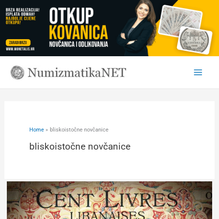
Skip
to
content
Home
bliskoistočne novčanice
bliskoistočne novčanice