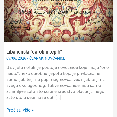
Libanonski “čarobni tepih”
09/06/2026
/
ČLANAK
,
NOVČANICE
U svijetu notafilije postoje novčanice koje imaju “ono
nešto”, neku čarobnu ljepotu koja je privlačna ne
samo ljubiteljima papirnog novca, već i ljubiteljima
svega oku ugodnog. Takve novčanice nisu samo
zanimljive zato što su bile sredstvo plaćanja, nego i
zato što u sebi nose duh […]
Libanonski
Pročitaj više »
“čarobni