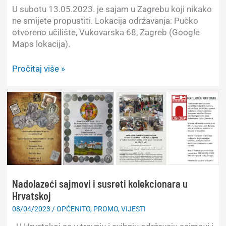
U subotu 13.05.2023. je sajam u Zagrebu koji nikako
ne smijete propustiti. Lokacija održavanja: Pučko
otvoreno učilište, Vukovarska 68, Zagreb (Google
Maps lokacija).
Glavno
Pročitaj više »
nacionalno
okupljanje
numizmatičara
i
filatelista
u
Zagrebu,
13.05.2023.
Nadolazeći sajmovi i susreti kolekcionara u
Hrvatskoj
08/04/2023
/
OPĆENITO
,
PROMO
,
VIJESTI