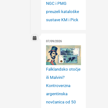
NGC i PMG
preuzeli kataloške
sustave KM i Pick
07/09/2026
Falklandsko otočje
ili Malvini?
Kontroverzna
argentinska
novčanica od 50