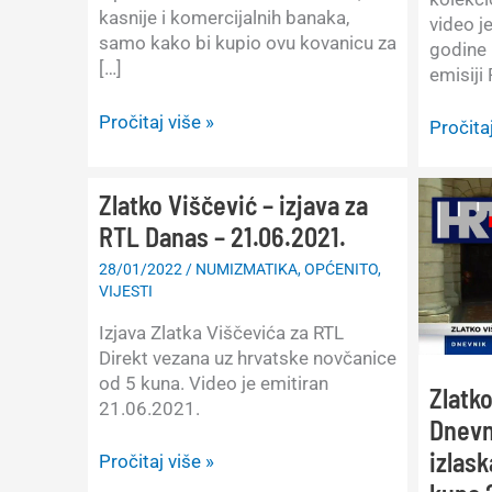
kasnije i komercijalnih banaka,
video j
samo kako bi kupio ovu kovanicu za
godine 
[…]
emisiji
Histerija
Pročitaj više »
Zlatko
Pročitaj
oko
Viščevi
kovanice
–
od
Zlatko Viščević – izjava za
Izjava
25
za
RTL Danas – 21.06.2021.
kuna
RTL
28/01/2022
/
NUMIZMATIKA
,
OPĆENITO
,
Pelješki
Danas
VIJESTI
most.
na
Uzroci
temu
Izjava Zlatka Viščevića za RTL
i
kovani
Direkt vezana uz hrvatske novčanice
posljedice.
od
od 5 kuna. Video je emitiran
Zlatko
25
21.06.2021.
Dnevn
kuna
2022.
izlas
Zlatko
Pročitaj više »
Pelješk
Viščević