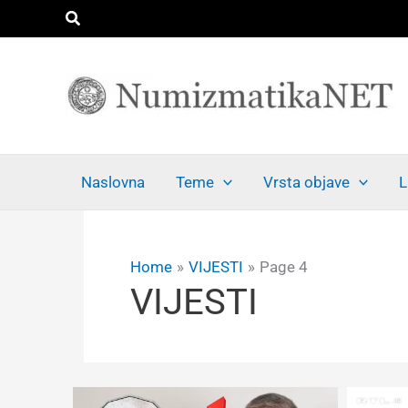
Skip
Search
to
content
Naslovna
Teme
Vrsta objave
L
Home
VIJESTI
Page 4
VIJESTI