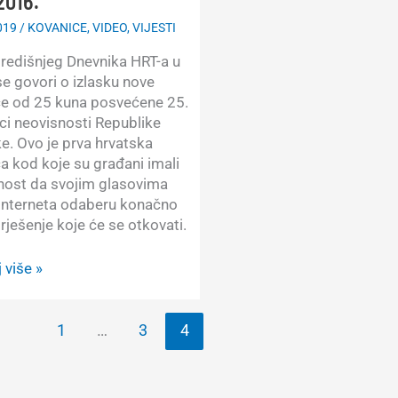
2016.
019
/
KOVANICE
,
VIDEO
,
VIJESTI
2022.
središnjeg Dnevnika HRT-a u
e govori o izlasku nove
ce od 25 kuna posvećene 25.
ici neovisnosti Republike
e. Ovo je prva hrvatska
a kod koje su građani imali
ost da svojim glasovima
Interneta odaberu konačno
 rješenje koje će se otkovati.
 više »
ć
1
…
3
4
k