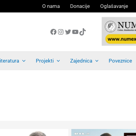
O nama
Donacije
Oglašavanje
Facebook
Instagram
Twitter
YouTube
TikTok
iteratura
Projekti
Zajednica
Poveznice