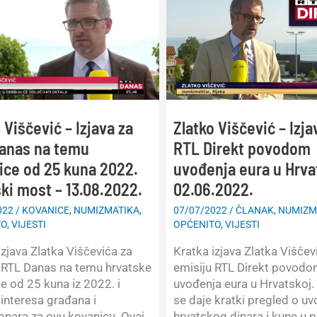
Zlatko Viščević – Izja
 Viščević – Izjava za
RTL Direkt povodom
anas na temu
uvođenja eura u Hrva
ice od 25 kuna 2022.
02.06.2022.
ški most – 13.08.2022.
07/07/2022
/
ČLANAK
,
NUMIZM
022
/
KOVANICE
,
NUMIZMATIKA
,
OPĆENITO
,
VIJESTI
TO
,
VIJESTI
Kratka izjava Zlatka Viščev
izjava Zlatka Viščevića za
emisiju RTL Direkt povod
 RTL Danas na temu hrvatske
uvođenja eura u Hrvatskoj.
e od 25 kuna iz 2022. i
se daje kratki pregled o u
 interesa građana i
hrvatskog dinara i kune u p
onara za ovu kovanicu. Ovaj