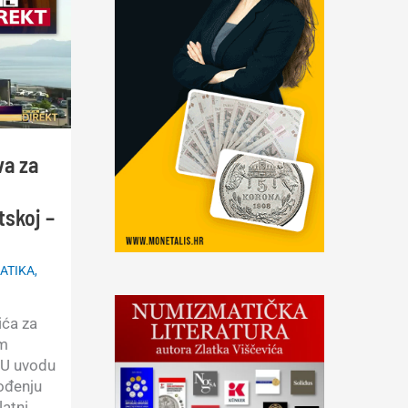
va za
tskoj –
ATIKA
,
ića za
om
 U uvodu
vođenju
latni