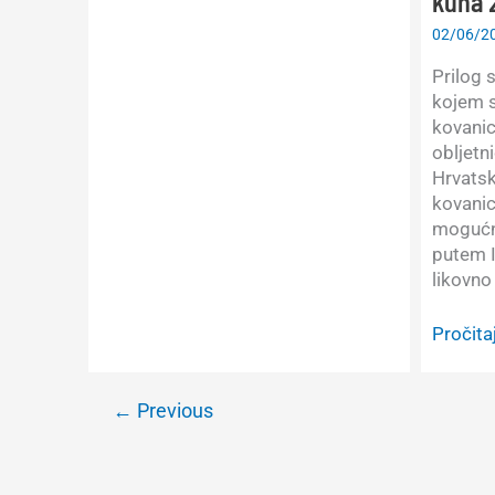
kuna 
most
–
02/06/2
–
izjava
13.08.
za
Prilog 
RTL
kojem s
Danas
kovani
–
obljetn
21.06.2021.
Hrvatsk
kovanic
mogućn
putem 
likovno
Zlatko
Pročitaj
Viščevi
–
Izjava
←
Previous
za
Dnevni
HRT-