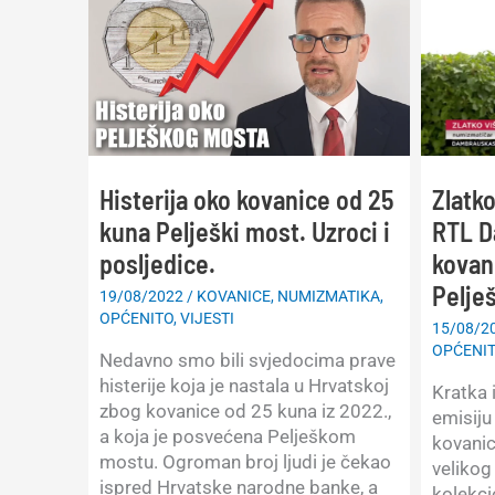
Zlatko
Histerija oko kovanice od 25
RTL D
kuna Pelješki most. Uzroci i
kovan
posljedice.
Pelje
19/08/2022
/
KOVANICE
,
NUMIZMATIKA
,
OPĆENITO
,
VIJESTI
15/08/2
OPĆENI
Nedavno smo bili svjedocima prave
histerije koja je nastala u Hrvatskoj
Kratka 
zbog kovanice od 25 kuna iz 2022.,
emisiju
a koja je posvećena Pelješkom
kovanic
mostu. Ogroman broj ljudi je čekao
velikog
ispred Hrvatske narodne banke, a
kolekci