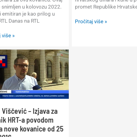
promet Republike Hrvatske
e snimljen u kolovozu 2022.
i emitiran je kao prilog u
 RTL Danas na RTL
Zlatko
Pročitaj više »
Viščević
–
 više »
Izjava
ć
za
RTL
Direkt
povodom
uvođenja
eura
u
Hrvatskoj
ce
–
 Viščević – Izjava za
02.06.2022.
ik HRT-a povodom
ka nove kovanice od 25
i