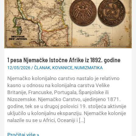
1 pesa Njemačke Istočne Afrike iz 1892. godine
12/05/2026
/
ČLANAK
,
KOVANICE
,
NUMIZMATIKA
Njemačko kolonijalno carstvo nastalo je relativno
kasno u odnosu na kolonijalna carstva Velike
Britanije, Francuske, Portugala, Španjolske ili
Nizozemske. Njemačko Carstvo, ujedinjeno 1871.
godine, tek se u drugoj polovici 19. stoljeća aktivnije
uključilo u kolonijalnu ekspanziju. Njemačke kolonije
nalazile su se u Africi, Oceaniji i […]
1
Pročitaj više »