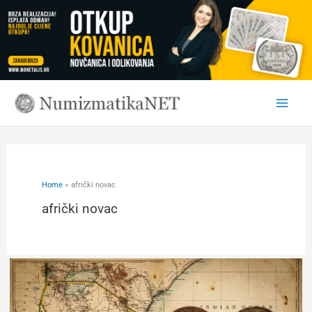
Skip
to
content
Home
afrički novac
afrički novac