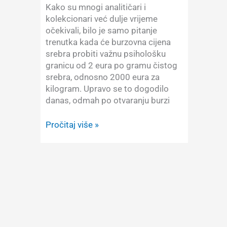
2026.
Kako su mnogi analitičari i
godine
kolekcionari već dulje vrijeme
očekivali, bilo je samo pitanje
trenutka kada će burzovna cijena
srebra probiti važnu psihološku
granicu od 2 eura po gramu čistog
srebra, odnosno 2000 eura za
kilogram. Upravo se to dogodilo
danas, odmah po otvaranju burzi
Srebro
Pročitaj više »
probilo
psihološku
granicu
od
2
eura
po
gramu!