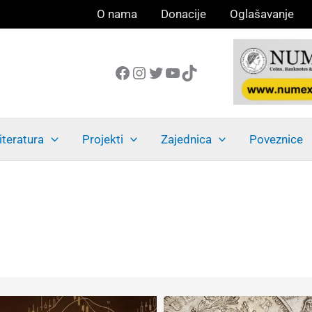
O nama
Donacije
Oglašavanje
Facebook
Instagram
Twitter
YouTube
TikTok
iteratura
Projekti
Zajednica
Poveznice