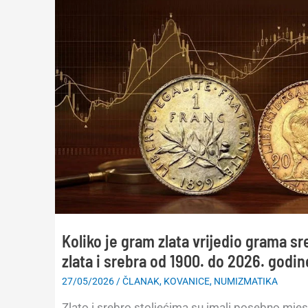
Koliko je gram zlata vrijedio grama s
zlata i srebra od 1900. do 2026. godin
27/05/2026
/
ČLANAK
,
KOVANICE
,
NUMIZMATIKA
Zlato i srebro stoljećima su imali posebno mjest