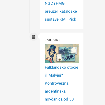
NGC i PMG
preuzeli kataloške
sustave KM i Pick
07/09/2026
Falklandsko otočje
ili Malvini?
Kontroverzna
argentinska
novčanica od 50