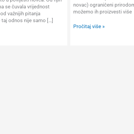
novac) ograničeni prirodom,
ma se čuvala vrijednost
možemo ih proizvesti više
od važnijih pitanja
 taj odnos nije samo […]
Srebro
Pročitaj više »
između
papira
i
stvarnosti:
približava
li
se
tržište
„točki
pucanja”?