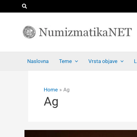
Skip
Search
to
content
Naslovna
Teme
Vrsta objave
L
Home
Ag
Ag