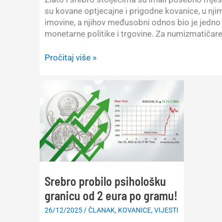
su kovane optjecajne i prigodne kovanice, u nji
imovine, a njihov međusobni odnos bio je jedno 
monetarne politike i trgovine. Za numizmatičare
Koliko
Pročitaj više »
je
gram
zlata
vrijedio
grama
srebra?
Povijesni
odnos
zlata
i
Srebro probilo psihološku
srebra
granicu od 2 eura po gramu!
od
1900.
26/12/2025
/
ČLANAK
,
KOVANICE
,
VIJESTI
do