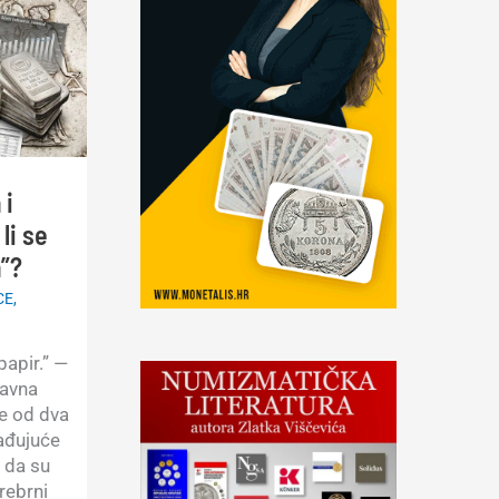
 i
li se
a”?
CE
,
papir.” —
avna
še od dva
nađujuće
i da su
srebrni