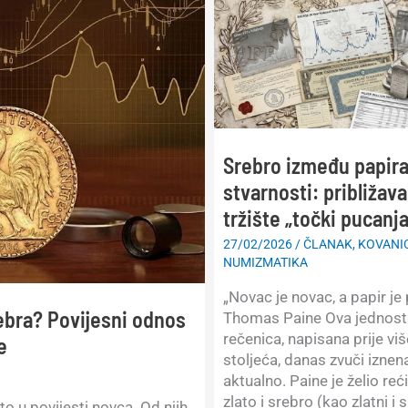
Srebro između papira
stvarnosti: približava 
tržište „točki pucanj
27/02/2026
/
ČLANAK
,
KOVANI
NUMIZMATIKA
„Novac je novac, a papir je 
rebra? Povijesni odnos
Thomas Paine Ova jednost
rečenica, napisana prije vi
e
stoljeća, danas zvuči izne
aktualno. Paine je želio reć
zlato i srebro (kao zlatni i 
o u povijesti novca. Od njih