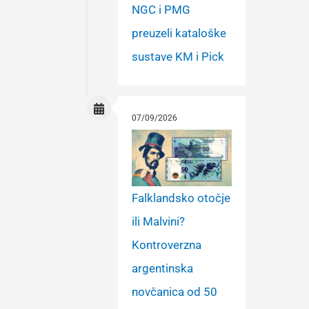
NGC i PMG
preuzeli kataloške
sustave KM i Pick
07/09/2026
Falklandsko otočje
ili Malvini?
Kontroverzna
argentinska
novčanica od 50