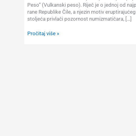
Peso” (Vulkanski peso). Riječ je o jednoj od najp
rane Republike Čile, a njezin motiv eruptirajuće
stoljeća privlači pozornost numizmatičara, […]
Vulkanski
Pročitaj više »
peso
–
srebrni
simbol
čileanske
neovisnosti