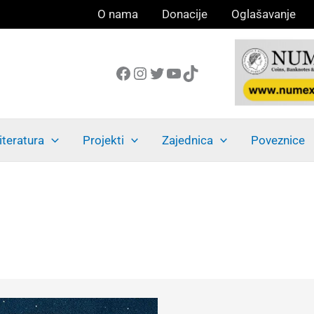
O nama
Donacije
Oglašavanje
Facebook
Instagram
Twitter
YouTube
TikTok
iteratura
Projekti
Zajednica
Poveznice