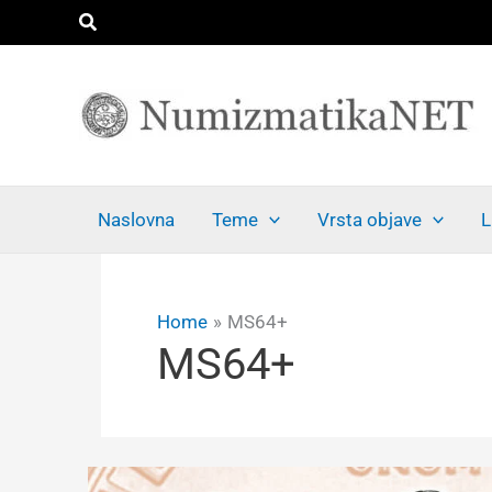
Skip
Search
to
content
Naslovna
Teme
Vrsta objave
L
Home
MS64+
MS64+