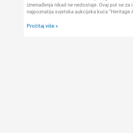
iznenađenja nikad ne nedostaje. Ovaj put se za 
najpoznatija svjetska aukcijska kuća “Heritage A
Ono,
Pročitaj više »
kad
mislite
da
ste
sve
već
vidjeli…