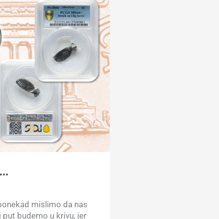
i…
i ponekad mislimo da nas
i put budemo u krivu, jer