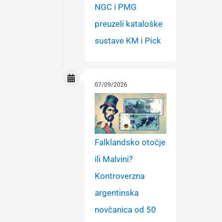
NGC i PMG
preuzeli kataloške
sustave KM i Pick
07/09/2026
Falklandsko otočje
ili Malvini?
Kontroverzna
argentinska
novčanica od 50