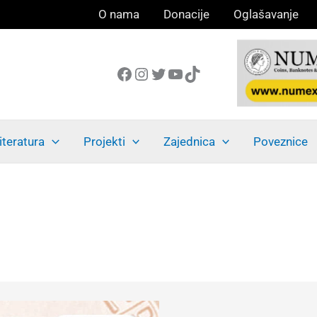
O nama
Donacije
Oglašavanje
Facebook
Instagram
Twitter
YouTube
TikTok
iteratura
Projekti
Zajednica
Poveznice