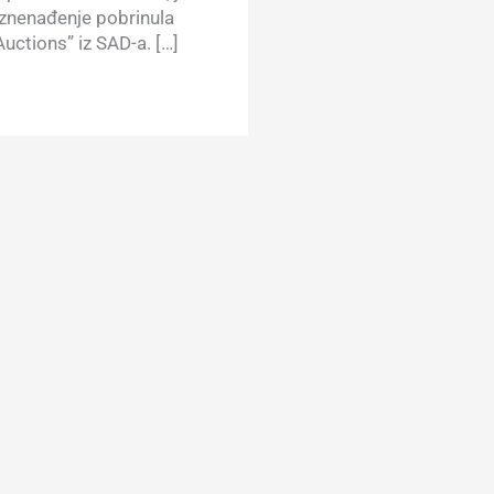
iznenađenje pobrinula
uctions” iz SAD-a. […]