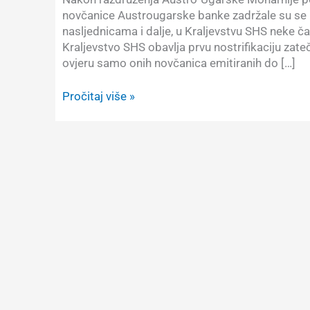
novčanice Austrougarske banke zadržale su se 
nasljednicama i dalje, u Kraljevstvu SHS neke č
Kraljevstvo SHS obavlja prvu nostrifikaciju zate
ovjeru samo onih novčanica emitiranih do […]
O
Pročitaj više »
nostrifikaciji
novčanica
Austrougarske
banke
u
Kraljevini
Srba,
Hrvata
i
Slovenaca