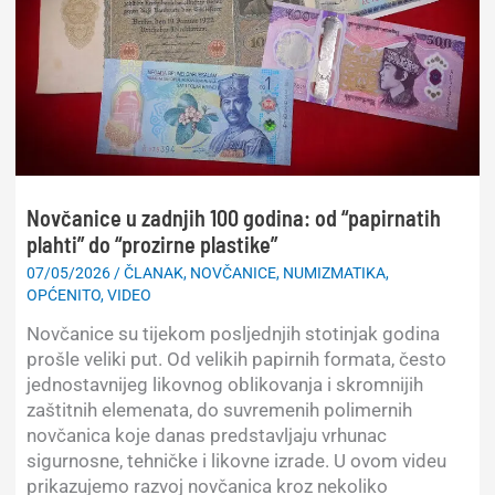
Novčanice u zadnjih 100 godina: od “papirnatih
plahti” do “prozirne plastike”
07/05/2026
/
ČLANAK
,
NOVČANICE
,
NUMIZMATIKA
,
OPĆENITO
,
VIDEO
Novčanice su tijekom posljednjih stotinjak godina
prošle veliki put. Od velikih papirnih formata, često
jednostavnijeg likovnog oblikovanja i skromnijih
zaštitnih elemenata, do suvremenih polimernih
novčanica koje danas predstavljaju vrhunac
sigurnosne, tehničke i likovne izrade. U ovom videu
prikazujemo razvoj novčanica kroz nekoliko