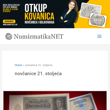
Skip
to
content
Home
novčanice 21. stoljeća
novčanice 21. stoljeća