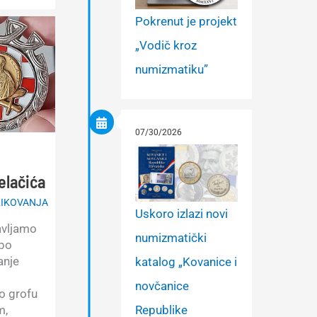
Pokrenut je projekt
„Vodič kroz
numizmatiku”
07/30/2026
elačića
IKOVANJA
Uskoro izlazi novi
avljamo
numizmatički
 po
anje
katalog „Kovanice i
novčanice
o grofu
Republike
m,