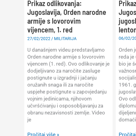
Prikaz
Prikaz odlikovanja:
Jugos
Jugoslavija, Orden narodne
jugos
armije s lovorovim
lentom
vijencem, 1. red
06/02/2
27/02/2022
/
MILITARIJA
Orden j
U današnjem videu predstavljamo
reda je
Orden narodne armije s lovorovim
bio je 
vijencem (1. red). Ovo odlikovanje je
važnosn
dodjeljivano za naročite zasluge
socijal
postignute u izgradnji i jačanju
1961. 
oružanih snaga ili za naročite
jugosla
uspjehe postignute u zapovjedanju
Ovo odl
vojnim jedinicama, njihovom
diploma
učvršćivanju i osposobljavanju za
dijeljen
obranu nezavisnosti zemlje. Video
domaćim
je
Prikaz
Prikaz
Pročitaj
Pročitaj više »