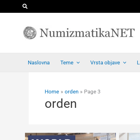
Skip
Search
to
content
Naslovna
Teme
Vrsta objave
L
Home
orden
Page 3
orden