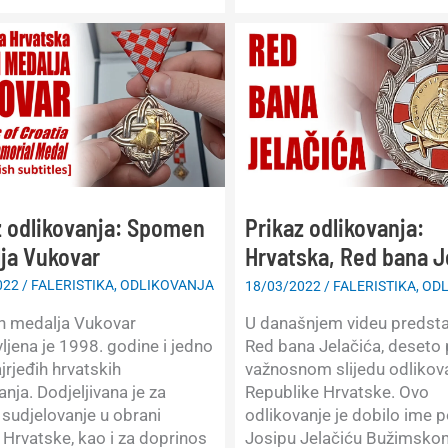
Hrvatska,
og
Vojnički
đenja
red
željeznog
trolista
4.
stupnja
z odlikovanja: Spomen
Prikaz odlikovanja:
ja Vukovar
Hrvatska, Red bana J
022
/
FALERISTIKA
,
ODLIKOVANJA
18/03/2022
/
FALERISTIKA
,
ODL
 medalja Vukovar
U današnjem videu predst
ljena je 1998. godine i jedno
Red bana Jelačića, deseto
ajrjeđih hrvatskih
važnosnom slijedu odlikov
anja. Dodjeljivana je za
Republike Hrvatske. Ovo
 sudjelovanje u obrani
odlikovanje je dobilo ime p
 Hrvatske, kao i za doprinos
Josipu Jelačiću Bužimsko