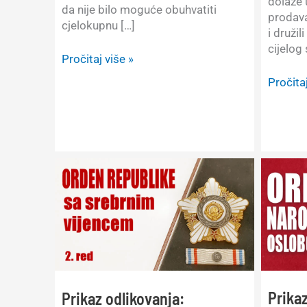
dolaze 
da nije bilo moguće obuhvatiti
prodava
cjelokupnu […]
i druži
cijelog 
Šetnja
Pročitaj više »
po
Izvješta
Pročitaj
sajmu
sa
–
sajma
World
numizm
Money
World
Fair
Money
’23
Fair
Berlin
’23
održan
u
Berlinu
03.-05.
Prikaz
Prikaz odlikovanja: