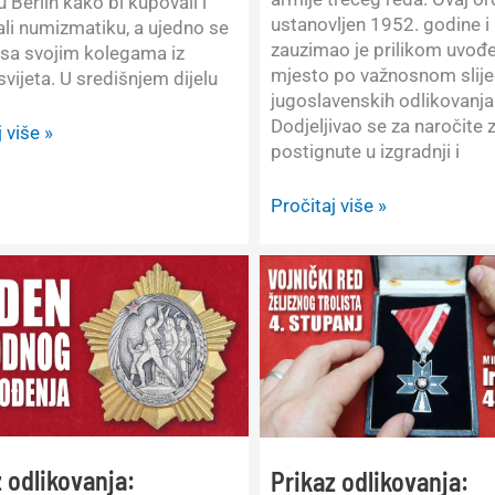
u Berlin kako bi kupovali i
ustanovljen 1952. godine i
li numizmatiku, a ujedno se
zauzimao je prilikom uvođe
li sa svojim kolegama iz
mjesto po važnosnom slij
svijeta. U središnjem dijelu
jugoslavenskih odlikovanja
Dodjeljivao se za naročite 
j
 više »
postignute u izgradnji i
Prikaz
Pročitaj više »
atike
odlikovanja:
Jugoslavija,
Orden
narodne
armije
og
sa
srebrnim
vijencem,
02.2023.
3.
red
 odlikovanja:
Prikaz odlikovanja: