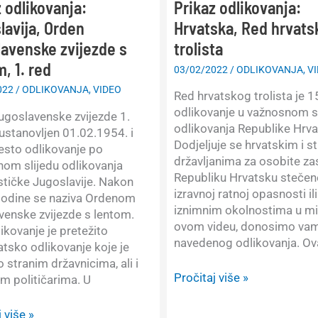
 odlikovanja:
Prikaz odlikovanja:
lavija, Orden
Hrvatska, Red hrvats
lavenske zvijezde s
trolista
, 1. red
03/02/2022
/
ODLIKOVANJA
,
V
022
/
ODLIKOVANJA
,
VIDEO
Red hrvatskog trolista je 1
odlikovanje u važnosnom s
ugoslavenske zvijezde 1.
odlikovanja Republike Hrva
 ustanovljen 01.02.1954. i
Dodjeljuje se hrvatskim i s
šesto odlikovanje po
državljanima za osobite za
om slijedu odlikovanja
Republiku Hrvatsku stečene
ističke Jugoslavije. Nakon
izravnoj ratnoj opasnosti ili
godine se naziva Ordenom
iznimnim okolnostima u mi
venske zvijezde s lentom.
ovom videu, donosimo vam
ikovanje je pretežito
navedenog odlikovanja. Ov
tsko odlikovanje koje je
o stranim državnicima, ali i
Prikaz
Pročitaj više »
 političarima. U
odlikovanja:
Hrvatska,
 više »