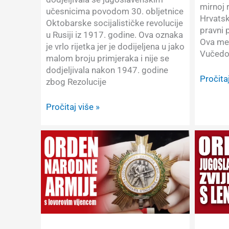
mirnoj 
učesnicima povodom 30. obljetnice
Hrvats
Oktobarske socijalističke revolucije
pravni 
u Rusiji iz 1917. godine. Ova oznaka
Ova med
je vrlo rijetka jer je dodijeljena u jako
Vučedo
malom broju primjeraka i nije se
dodjeljivala nakon 1947. godine
Prikaz
Pročitaj
zbog Rezolucije
odlikov
Spome
Prikaz
Pročitaj više »
medalj
oznake:
Vukova
Jugoslavija,
Spomenica
Oktobarske
revolucije
u
Rusiji
1917.
godine