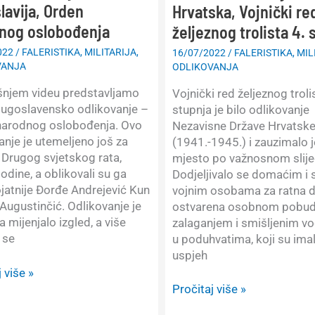
lavija, Orden
Hrvatska, Vojnički re
nog oslobođenja
željeznog trolista 4. 
022
/
FALERISTIKA
,
MILITARIJA
,
16/07/2022
/
FALERISTIKA
,
MIL
VANJA
ODLIKOVANJA
šnjem videu predstavljamo
Vojnički red željeznog troli
jugoslavensko odlikovanje –
stupnja je bilo odlikovanje
narodnog oslobođenja. Ovo
Nezavisne Države Hrvatsk
anje je utemeljeno još za
(1941.-1945.) i zauzimalo j
 Drugog svjetskog rata,
mjesto po važnosnom slije
odine, a oblikovali su ga
Dodjeljivalo se domaćim i 
ojatnije Đorđe Andrejević Kun
vojnim osobama za ratna d
 Augustinčić. Odlikovanje je
ostvarena osobnom pobu
a mijenjalo izgled, a više
zalaganjem i smišljenim v
 se
u poduhvatima, koji su imal
uspjeh
 više »
anja:
Prikaz
Pročitaj više »
vija,
odlikovanja: