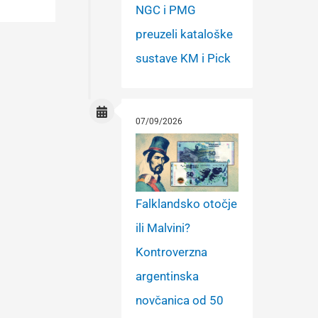
NGC i PMG
preuzeli kataloške
sustave KM i Pick
07/09/2026
Falklandsko otočje
ili Malvini?
Kontroverzna
argentinska
novčanica od 50