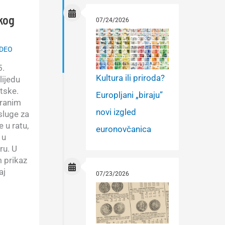
kog
07/24/2026
IDEO
5.
Kultura ili priroda?
lijedu
tske.
Europljani „biraju”
tranim
novi izgled
sluge za
 u ratu,
euronovčanica
 u
ru. U
 prikaz
aj
07/23/2026