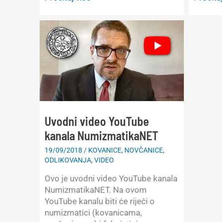
odlikov
odlikovanja:
Jugosla
Jugoslavija,
Orden
Orden
jugosl
narodne
zvijezd
armije
s
s
lentom,
lovorovim
1.
vijencem,
red
1.
red
Uvodni video YouTube
kanala NumizmatikaNET
19/09/2018
/
KOVANICE
,
NOVČANICE
,
ODLIKOVANJA
,
VIDEO
Ovo je uvodni video YouTube kanala
NumizmatikaNET. Na ovom
YouTube kanalu biti će riječi o
numizmatici (kovanicama,