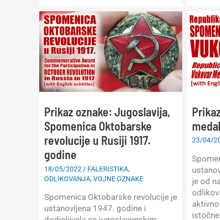
Orden
Jugoslavija,
narodn
Orden
oslobo
Republike
sa
srebrnim
vijencem,
varijanta
sa
6
Prika
Prikaz oznake: Jugoslavija,
baklji
medal
Spomenica Oktobarske
revolucije u Rusiji 1917.
23/04/2
godine
Spomen
18/05/2022
/
FALERISTIKA
,
ustanov
ODLIKOVANJA
,
VOJNE OZNAKE
je od n
odlikov
Spomenica Oktobarske revolucije je
aktivno
ustanovljena 1947. godine i
istočne
dodjeljivala se jugoslavenskim