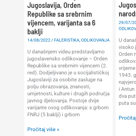
Jugos
Jugoslavija, Orden
narod
Republike sa srebrnim
vijencem, varijanta sa 6
29/07/2
ODLIKO
baklji
U dana
14/08/2022
/
FALERISTIKA
,
ODLIKOVANJA
visoko 
U današnjem videu predstavljamo
Orden 
jugoslavensko odlikovanje – Orden
odlikov
Republike sa srebrnim vijencem (2.
vrijeme
red). Dodjeljivano je u socijalističkoj
1943. g
Jugoslaviji za osobite zasluge na
najvjer
polju obrazovanja, znanosti,
i Antun
umjetnosti, kulture i drugih područja
dva put
javnog djelovanja. Postoje dvije
puta su
varijante ovog odlikovanja: s grbom
FNRJ (5 baklji) i grbom
Prikaz
Pročitaj
odlikov
Prikaz
Pročitaj više »
Jugosla
odlikovanja: