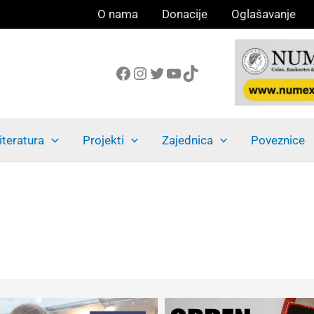
O nama
Donacije
Oglašavanje
Facebook
Instagram
Twitter
YouTube
TikTok
iteratura
Projekti
Zajednica
Poveznice