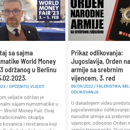
Prikaz odlikovanja:
taj sa sajma
Jugoslavija, Orden n
matike World Money
armije sa srebrnim
23 održanog u Berlinu
vijencem, 3. red
5.02.2023.
09/09/2022
/
FALERISTIKA
,
MIL
023
/
OPĆENITO
,
VIJESTI
ODLIKOVANJA
m veljače održan je
U današnjem videu predst
onalni sajam numizmatike u
jugoslavensko odlikovanje
 – World Money Fair. Ovaj
narodne armije sa srebrni
radicionalno okuplja
vijencem, odnosno Orden 
je kovanica i novčanica koji
armije trećeg reda. Ovaj or