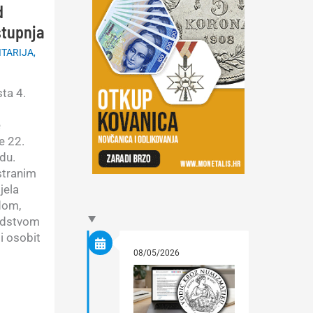
d
stupnja
ITARIJA
,
sta 4.
e
e 22.
du.
stranim
jela
dom,
odstvom
i osobit
08/05/2026