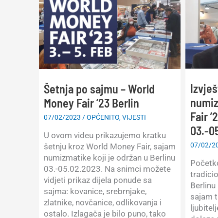
Izvješ
Šetnja po sajmu – World
numiz
Money Fair ’23 Berlin
Fair ’
07/02/2023
/
OPĆENITO
,
VIJESTI
03.-0
U ovom videu prikazujemo kratku
07/02/2
šetnju kroz World Money Fair, sajam
numizmatike koji je održan u Berlinu
Početko
03.-05.02.2023. Na snimci možete
tradici
vidjeti prikaz dijela ponude sa
Berlinu
sajma: kovanice, srebrnjake,
sajam t
zlatnike, novčanice, odlikovanja i
ljubitel
ostalo. Izlagača je bilo puno, tako