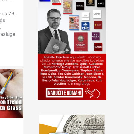
nja 29.
edu
.
zasluge