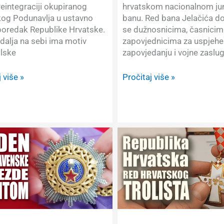
reintegraciji okupiranog
hrvatskom nacionalnom jun
kog Podunavlja u ustavno
banu. Red bana Jelačića do
poredak Republike Hrvatske.
se dužnosnicima, časnicim
alja na sebi ima motiv
zapovjednicima za uspjehe
lske
zapovjedanju i vojne zaslug
Prikaz
 više »
Pročitaj više »
anja:
odlikovanja:
n
Hrvatska,
a
Red
r
bana
Jelačića