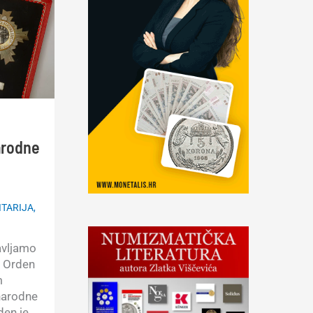
arodne
ITARIJA
,
avljamo
: Orden
m
narodne
den je