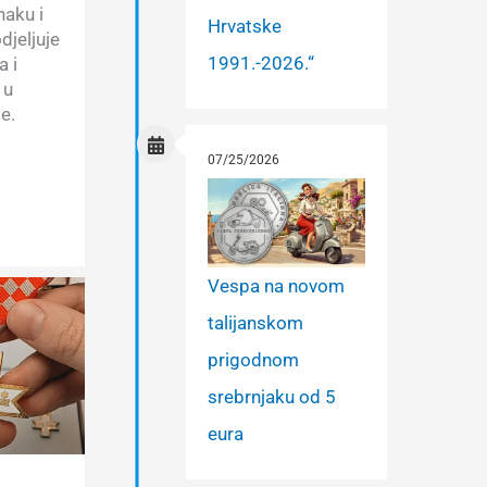
aku i
Hrvatske
djeljuje
1991.-2026.“
a i
 u
e.
07/25/2026
Vespa na novom
talijanskom
prigodnom
srebrnjaku od 5
eura