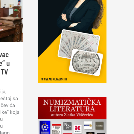
vac
e” u
 TV
ja,
ještaj sa
ščevića
ke“ koja
 u
su
Marin