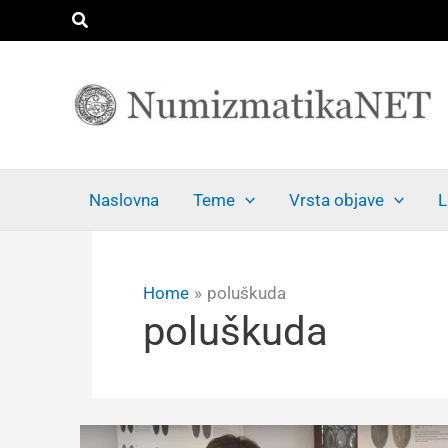
Skip
Search
to
content
Naslovna
Teme
Vrsta objave
L
Home
poluškuda
poluškuda