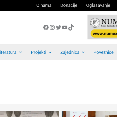
O nama
Donacije
Oglašavanje
Facebook
Instagram
Twitter
YouTube
TikTok
iteratura
Projekti
Zajednica
Poveznice