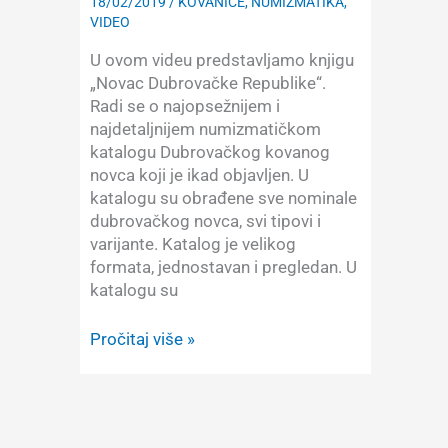
18/02/2019
/
KOVANICE
,
NUMIZMATIKA
,
VIDEO
U ovom videu predstavljamo knjigu
„Novac Dubrovačke Republike“.
Radi se o najopsežnijem i
najdetaljnijem numizmatičkom
katalogu Dubrovačkog kovanog
novca koji je ikad objavljen. U
katalogu su obrađene sve nominale
dubrovačkog novca, svi tipovi i
varijante. Katalog je velikog
formata, jednostavan i pregledan. U
katalogu su
Predstavljanje
Pročitaj više »
knjige:
Novac
Dubrovačke
Republike