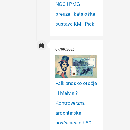
NGC i PMG
preuzeli kataloške
sustave KM i Pick
07/09/2026
Falklandsko otočje
ili Malvini?
Kontroverzna
argentinska
novčanica od 50