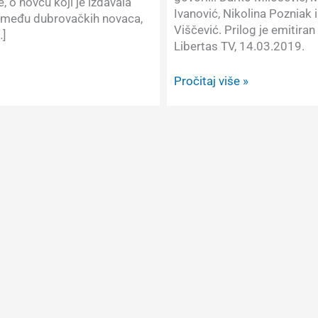
 o novcu koji je izdavala
Ivanović, Nikolina Pozniak i
među dubrovačkih novaca,
Viščević. Prilog je emitiran
…]
Libertas TV, 14.03.2019.
Promocija
Pročitaj više »
knjige
“Novac
Dubrovačke
Republike”
u
Dubrovniku,
Libertas
TV