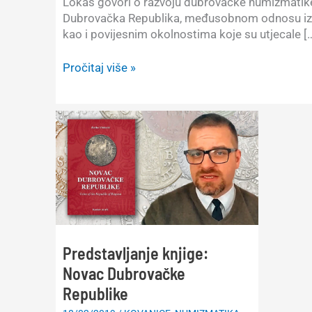
Lokas govori o razvoju dubrovačke numizmatike,
Dubrovačka Republika, međusobnom odnosu iz
kao i povijesnim okolnostima koje su utjecale [
Novac
Pročitaj više »
u
Dubrovačkoj
Republici
Predstavljanje knjige:
Novac Dubrovačke
Republike