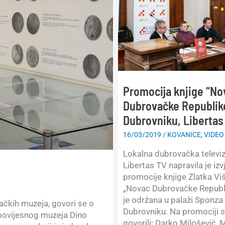
Promocija knjige “No
Dubrovačke Republik
Dubrovniku, Libertas
16/03/2019
/
KOVANICE
,
VIDEO
Lokalna dubrovačka televizi
Libertas TV napravila je izv
promocije knjige Zlatka Vi
„Novac Dubrovačke Republi
je održana u palaži Sponza
ačkih muzeja, govori se o
Dubrovniku. Na promociji 
povijesnog muzeja Dino
govorili: Darko Milošević, 