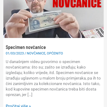
Specimen novčanice
01/03/2023
/
NOVČANICE
,
OPĆENITO
U današnjem videu govorimo o specimen
novčanicama: što su; zašto se izrađuju; kako
izgledaju; koliko vrijede, itd. Specimen novčanice se
izrađuju uglavnom u malom broju primjeraka, pa ih to
čini zanimljivim za kolekcionare novčanica. Isto tako,
kod kupovine specimen novčanica treba biti dosta
oprezan, jer […]
Specimen
Pročitaj više »