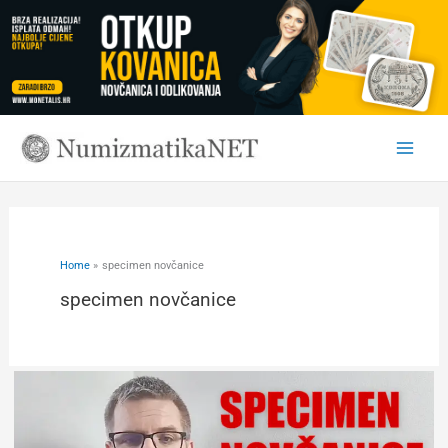
Skip
to
content
Home
specimen novčanice
specimen novčanice