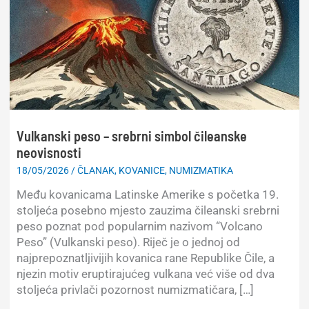
Vulkanski peso – srebrni simbol čileanske
neovisnosti
18/05/2026
/
ČLANAK
,
KOVANICE
,
NUMIZMATIKA
Među kovanicama Latinske Amerike s početka 19.
stoljeća posebno mjesto zauzima čileanski srebrni
peso poznat pod popularnim nazivom “Volcano
Peso” (Vulkanski peso). Riječ je o jednoj od
najprepoznatljivijih kovanica rane Republike Čile, a
njezin motiv eruptirajućeg vulkana već više od dva
stoljeća privlači pozornost numizmatičara, […]