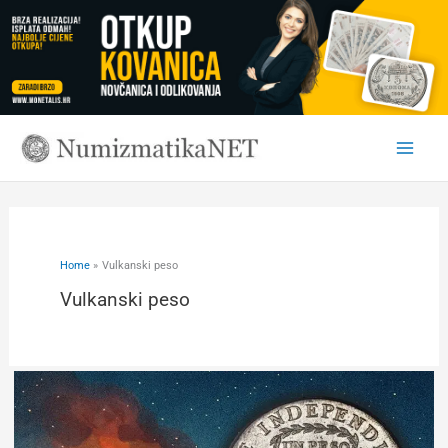
Skip
to
content
Home
Vulkanski peso
Vulkanski peso