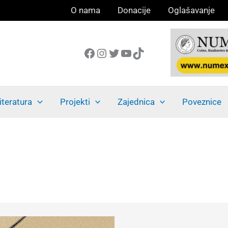
O nama
Donacije
Oglašavanje
Facebook
Instagram
Twitter
YouTube
TikTok
iteratura
Projekti
Zajednica
Poveznice