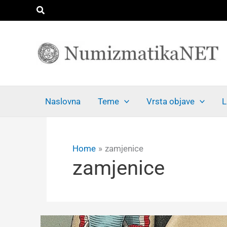
Skip
Search
to
content
Naslovna
Teme
Vrsta objave
L
Home
zamjenice
zamjenice