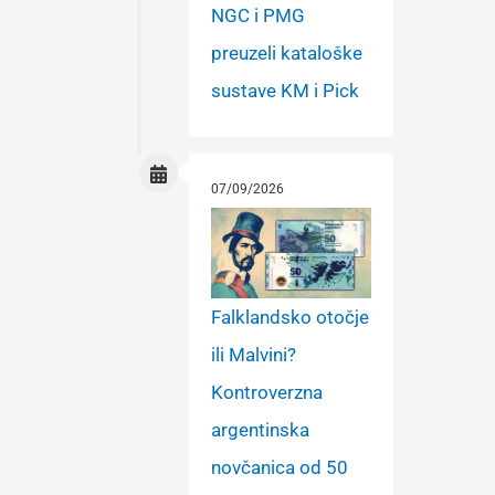
NGC i PMG
preuzeli kataloške
sustave KM i Pick
07/09/2026
Falklandsko otočje
ili Malvini?
Kontroverzna
argentinska
novčanica od 50