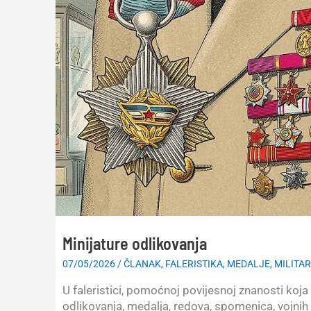
Minijature odlikovanja
07/05/2026
/
ČLANAK
,
FALERISTIKA
,
MEDALJE
,
MILITAR
U faleristici, pomoćnoj povijesnoj znanosti koj
odlikovanja, medalja, redova, spomenica, vojnih