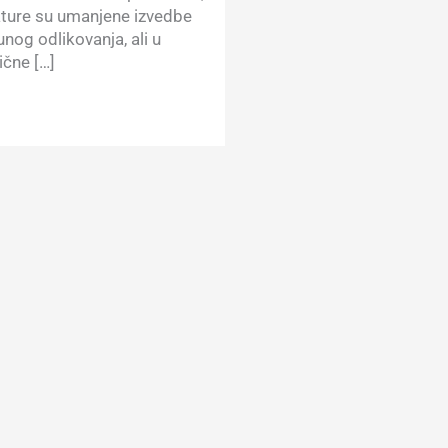
jature su umanjene izvedbe
nog odlikovanja, ali u
čne […]