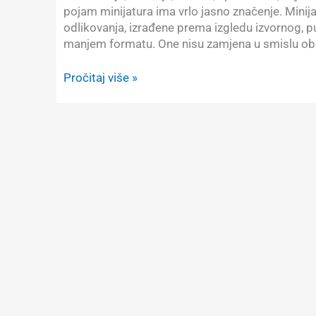
pojam minijatura ima vrlo jasno značenje. Mini
odlikovanja, izrađene prema izgledu izvornog, pu
manjem formatu. One nisu zamjena u smislu obi
Minijature
Pročitaj više »
odlikovanja