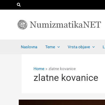
Skip
Search
to
content
Naslovna
Teme
Vrsta objave
L
Home
zlatne kovanice
zlatne kovanice