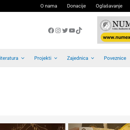
O nama
Donacije
Oglašavanje
Facebook
Instagram
Twitter
YouTube
TikTok
iteratura
Projekti
Zajednica
Poveznice