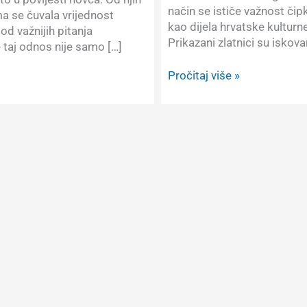
način se ističe važnost čip
ma se čuvala vrijednost
kao dijela hrvatske kulturn
od važnijih pitanja
Prikazani zlatnici su iskova
 taj odnos nije samo […]
Prikaz
Pročitaj više »
zlatnika:
Hrvatska
10,
25
i
100
eura
2023.
Čipkarstvo
u
Hrvatskoj