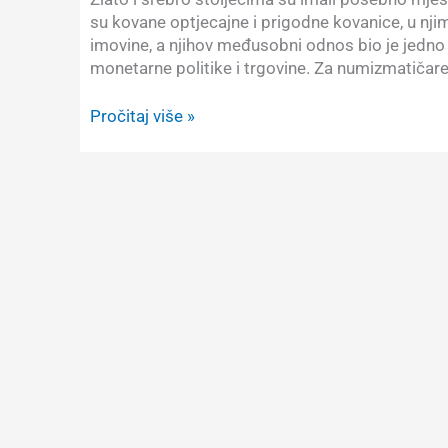
su kovane optjecajne i prigodne kovanice, u nji
imovine, a njihov međusobni odnos bio je jedno 
monetarne politike i trgovine. Za numizmatičare
Koliko
Pročitaj više »
je
gram
zlata
vrijedio
grama
srebra?
Povijesni
odnos
zlata
i
srebra
od
1900.
do