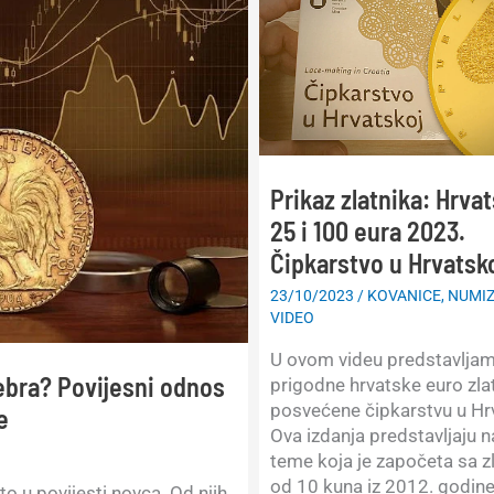
Prikaz zlatnika: Hrvat
25 i 100 eura 2023.
Čipkarstvo u Hrvatsk
23/10/2023
/
KOVANICE
,
NUMIZ
VIDEO
U ovom videu predstavlja
rebra? Povijesni odnos
prigodne hrvatske euro zla
posvećene čipkarstvu u Hr
e
Ova izdanja predstavljaju 
teme koja je započeta sa 
od 10 kuna iz 2012. godine 
o u povijesti novca. Od njih