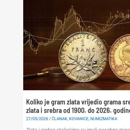
Koliko je gram zlata vrijedio grama s
zlata i srebra od 1900. do 2026. godin
27/05/2026
/
ČLANAK
,
KOVANICE
,
NUMIZMATIKA
Zlato i srebro stoljećima su imali posebno mjest