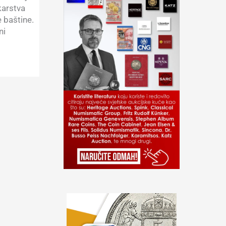
karstva
e baštine.
ni