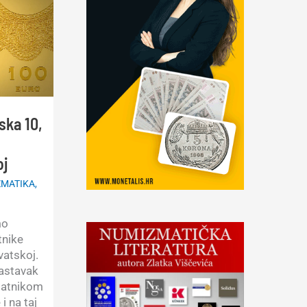
ska 10,
oj
MATIKA
,
mo
tnike
vatskoj.
nastavak
zlatnikom
i na taj