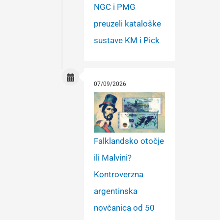
NGC i PMG
preuzeli kataloške
sustave KM i Pick
07/09/2026
Falklandsko otočje
ili Malvini?
Kontroverzna
argentinska
novčanica od 50