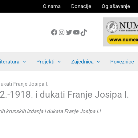
O nama
Donacije
Oglašavanje
Facebook
Instagram
Twitter
YouTube
TikTok
iteratura
Projekti
Zajednica
Poveznice
kati Franje Josipa I.
-1918. i dukati Franje Josipa I.
ih krunskih izdanja
i dukata Franje Josipa I.
!