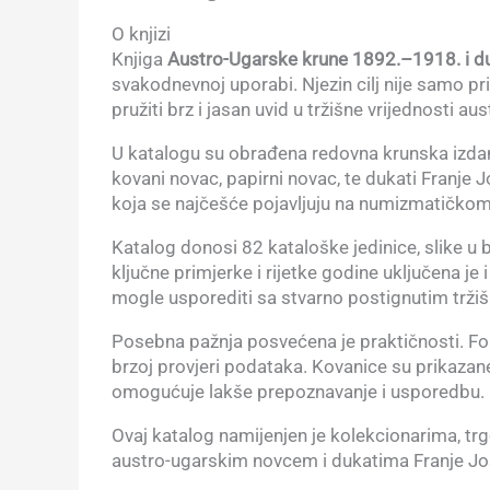
O knjizi
Knjiga
Austro-Ugarske krune 1892.–1918. i duk
svakodnevnoj uporabi. Njezin cilj nije samo pr
pružiti brz i jasan uvid u tržišne vrijednosti a
U katalogu su obrađena redovna krunska izdan
kovani novac, papirni novac, te dukati Franje 
koja se najčešće pojavljuju na numizmatičkom
Katalog donosi 82 kataloške jedinice, slike u b
ključne primjerke i rijetke godine uključena je 
mogle usporediti sa stvarno postignutim trži
Posebna pažnja posvećena je praktičnosti. For
brzoj provjeri podataka. Kovanice su prikazane
omogućuje lakše prepoznavanje i usporedbu.
Ovaj katalog namijenjen je kolekcionarima, trg
austro-ugarskim novcem i dukatima Franje Jos