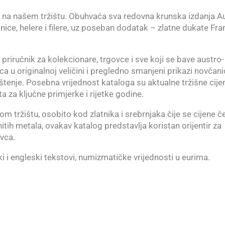
a na našem tržištu. Obuhvaća sva redovna krunska izdanja A
nice, helere i filere, uz poseban dodatak – zlatne dukate Fra
priručnik za kolekcionare, trgovce i sve koji se bave austro-
 u originalnoj veličini i pregledno smanjeni prikazi novčan
tenje. Posebna vrijednost kataloga su aktualne tržišne cije
ta za ključne primjerke i rijetke godine.
 tržištu, osobito kod zlatnika i srebrnjaka čije se cijene č
ih metala, ovakav katalog predstavlja koristan orijentir za
vca.
ki i engleski tekstovi, numizmatičke vrijednosti u eurima.