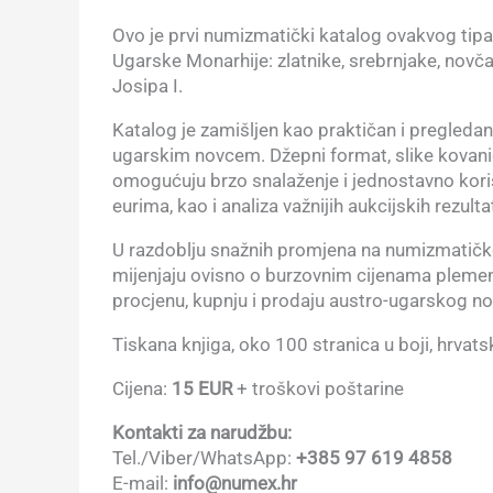
Ovo je prvi numizmatički katalog ovakvog tip
Ugarske Monarhije: zlatnike, srebrnjake, novča
Josipa I.
Katalog je zamišljen kao praktičan i pregledan 
ugarskim novcem. Džepni format, slike kovanica
omogućuju brzo snalaženje i jednostavno koriš
eurima, kao i analiza važnijih aukcijskih rezulta
U razdoblju snažnih promjena na numizmatičkom
mijenjaju ovisno o burzovnim cijenama plemenit
procjenu, kupnju i prodaju austro-ugarskog no
Tiskana knjiga, oko 100 stranica u boji, hrvats
Cijena:
15 EUR
+ troškovi poštarine
Kontakti za narudžbu:
Tel./Viber/WhatsApp:
+385 97 619 4858
E-mail:
info@numex.hr