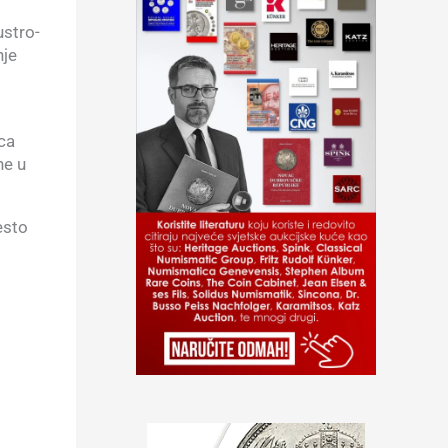
ustro-
nje
ica
ne u
esto