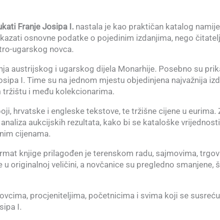
ati Franje Josipa I.
nastala je kao praktičan katalog namij
ikazati osnovne podatke o pojedinim izdanjima, nego čitatel
ustro-ugarskog novca.
ja austrijskog i ugarskog dijela Monarhije. Posebno su prik
Josipa I. Time su na jednom mjestu objedinjena najvažnija iz
 tržištu i među kolekcionarima.
oji, hrvatske i engleske tekstove, te tržišne cijene u eurima.
i analiza aukcijskih rezultata, kako bi se kataloške vrijednosti
šnim cijenama.
mat knjige prilagođen je terenskom radu, sajmovima, trgovi
 u originalnoj veličini, a novčanice su pregledno smanjene, 
ovcima, procjeniteljima, početnicima i svima koji se susreću
ipa I.