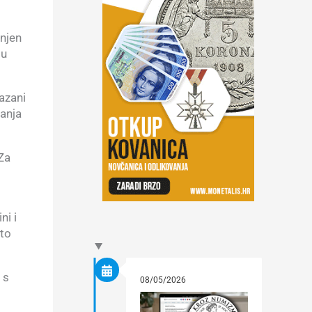
enjen
ju
azani
danja
 Za
ni i
što
 s
08/05/2026