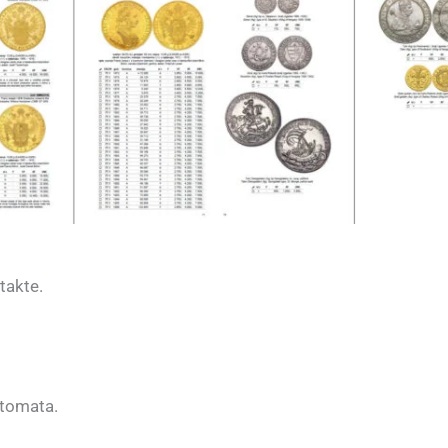
takte.
etomata.