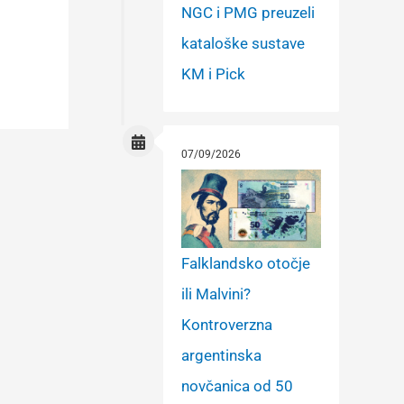
NGC i PMG preuzeli
kataloške sustave
KM i Pick
07/09/2026
Falklandsko otočje
ili Malvini?
Kontroverzna
argentinska
novčanica od 50