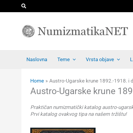
Skip
Search
to
content
Naslovna
Teme
Vrsta objave
L
Home
Austro-Ugarske krune 1892.-1918. i du
Austro-Ugarske krune 1892.
Praktičan numizmatički katalog austro-ugarsk
Prvi katalog ovakvog tipa na našem tržištu!