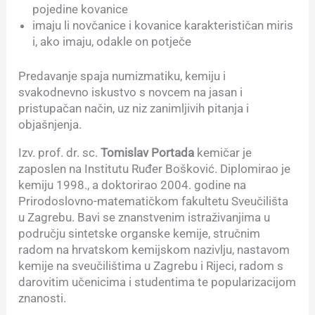
pojedine kovanice
imaju li novčanice i kovanice karakterističan miris
i, ako imaju, odakle on potječe
Predavanje spaja numizmatiku, kemiju i
svakodnevno iskustvo s novcem na jasan i
pristupačan način, uz niz zanimljivih pitanja i
objašnjenja.
Izv. prof. dr. sc.
Tomislav Portada
kemičar je
zaposlen na Institutu Ruđer Bošković. Diplomirao je
kemiju 1998., a doktorirao 2004. godine na
Prirodoslovno-matematičkom fakultetu Sveučilišta
u Zagrebu. Bavi se znanstvenim istraživanjima u
području sintetske organske kemije, stručnim
radom na hrvatskom kemijskom nazivlju, nastavom
kemije na sveučilištima u Zagrebu i Rijeci, radom s
darovitim učenicima i studentima te popularizacijom
znanosti.