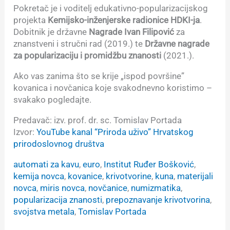
Pokretač je i voditelj edukativno-popularizacijskog
projekta
Kemijsko-inženjerske radionice HDKI-ja
.
Dobitnik je državne
Nagrade Ivan Filipović
za
znanstveni i stručni rad (2019.) te
Državne nagrade
za popularizaciju i promidžbu znanosti
(2021.).
Ako vas zanima što se krije „ispod površine”
kovanica i novčanica koje svakodnevno koristimo –
svakako pogledajte.
Predavač: izv. prof. dr. sc. Tomislav Portada
Izvor:
YouTube kanal “Priroda uživo” Hrvatskog
prirodoslovnog društva
automati za kavu
, 
euro
, 
Institut Ruđer Bošković
, 
kemija novca
, 
kovanice
, 
krivotvorine
, 
kuna
, 
materijali
novca
, 
miris novca
, 
novčanice
, 
numizmatika
, 
popularizacija znanosti
, 
prepoznavanje krivotvorina
, 
svojstva metala
, 
Tomislav Portada