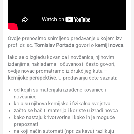
Ovdje prenosimo snimljeno predavanje u kojem izv.
prof. dr. sc.
Tomislav Portada
govori o
kemiji novca
.
Iako se o izgledu kovanica i novčanica, njihovim
izdanjima, nakladama i očuvanosti često govori,
ovdje novac promatramo iz drukčijeg kuta –
kemijske perspektive
. U predavanju ćete saznati:
od kojih su materijala izrađene kovanice i
novčanice
koja su njihova kemijska i fizikalna svojstva
zašto se baš ti materijali koriste u izradi novca
kako nastaju krivotvorine i kako ih je moguće
prepoznati
na koji način automati (npr. za kavu) razlikuju