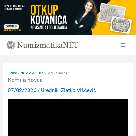
Skip
to
content
Home
NUMIZMATIKA
Kemija novca
Kemija novca
07/02/2026
/ Urednik:
Zlatko Viščević