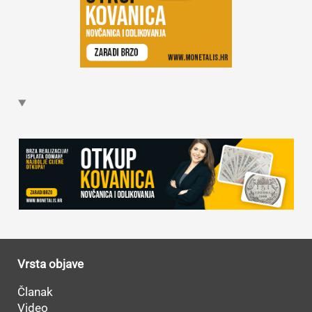
Vrsta objave
Članak
Video