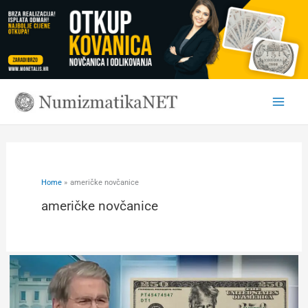
Skip
to
content
Home
američke novčanice
američke novčanice