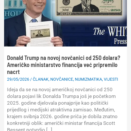
Donald Trump na novoj novčanici od 250 dolara?
Američko ministarstvo financija već pripremilo
nacrt
29/05/2026
/
ČLANAK
,
NOVČANICE
,
NUMIZMATIKA
,
VIJESTI
Ideja da se na novoj američkoj novčanici od 250
dolara pojavi lik Donalda Trumpa još je početkom
2025. godine djelovala ponajprije kao politički
prijedlog i medijski atraktivna zamisao. Međutim,
krajem svibnja 2026. godine priča je dobila znatno
konkretniji oblik: američki ministar financija Scott
Bessent potvrdio […]