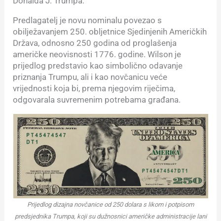
Donalda J. Trumpa.
Predlagatelj je novu nominalu povezao s
obilježavanjem 250. obljetnice Sjedinjenih Američkih
Država, odnosno 250 godina od proglašenja
američke neovisnosti 1776. godine. Wilson je
prijedlog predstavio kao simbolično odavanje
priznanja Trumpu, ali i kao novčanicu veće
vrijednosti koja bi, prema njegovim riječima,
odgovarala suvremenim potrebama građana.
Prijedlog dizajna novčanice od 250 dolara s likom i potpisom
predsjednika Trumpa, koji su dužnosnici američke administracije lani