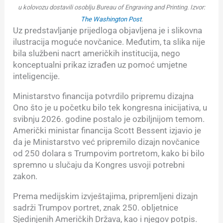
u kolovozu dostavili osoblju Bureau of Engraving and Printing.
Izvor:
The Washington Post
.
Uz predstavljanje prijedloga objavljena je i slikovna
ilustracija moguće novčanice. Međutim, ta slika nije
bila službeni nacrt američkih institucija, nego
konceptualni prikaz izrađen uz pomoć umjetne
inteligencije.
Ministarstvo financija potvrdilo pripremu dizajna
Ono što je u početku bilo tek kongresna inicijativa, u
svibnju 2026. godine postalo je ozbiljnijom temom.
Američki ministar financija Scott Bessent izjavio je
da je Ministarstvo već pripremilo dizajn novčanice
od 250 dolara s Trumpovim portretom, kako bi bilo
spremno u slučaju da Kongres usvoji potrebni
zakon.
Prema medijskim izvještajima, pripremljeni dizajn
sadrži Trumpov portret, znak 250. obljetnice
Sjedinjenih Američkih Država, kao i njegov potpis.