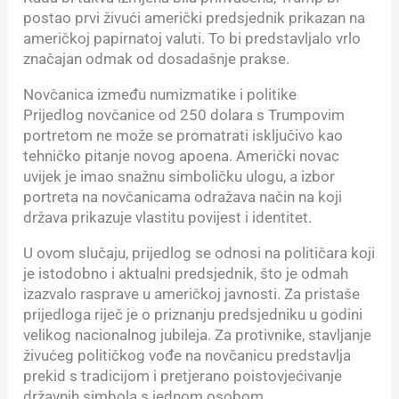
postao prvi živući američki predsjednik prikazan na
američkoj papirnatoj valuti. To bi predstavljalo vrlo
značajan odmak od dosadašnje prakse.
Novčanica između numizmatike i politike
Prijedlog novčanice od 250 dolara s Trumpovim
portretom ne može se promatrati isključivo kao
tehničko pitanje novog apoena. Američki novac
uvijek je imao snažnu simboličku ulogu, a izbor
portreta na novčanicama odražava način na koji
država prikazuje vlastitu povijest i identitet.
U ovom slučaju, prijedlog se odnosi na političara koji
je istodobno i aktualni predsjednik, što je odmah
izazvalo rasprave u američkoj javnosti. Za pristaše
prijedloga riječ je o priznanju predsjedniku u godini
velikog nacionalnog jubileja. Za protivnike, stavljanje
živućeg političkog vođe na novčanicu predstavlja
prekid s tradicijom i pretjerano poistovjećivanje
državnih simbola s jednom osobom.