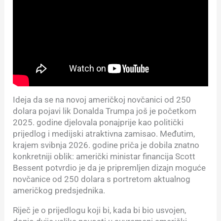
Ideja da se na novoj američkoj novčanici od 250
dolara pojavi lik Donalda Trumpa još je početkom
2025. godine djelovala ponajprije kao politički
prijedlog i medijski atraktivna zamisao. Međutim,
krajem svibnja 2026. godine priča je dobila znatno
konkretniji oblik: američki ministar financija Scott
Bessent potvrdio je da je pripremljen dizajn moguće
novčanice od 250 dolara s portretom aktualnog
američkog predsjednika.
Riječ je o prijedlogu koji bi, kada bi bio usvojen,