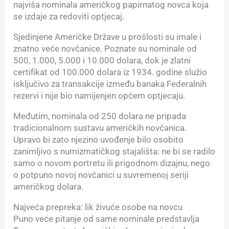
najviša nominala američkog papirnatog novca koja
se izdaje za redoviti optjecaj.
Sjedinjene Američke Države u prošlosti su imale i
znatno veće novčanice. Poznate su nominale od
500, 1.000, 5.000 i 10.000 dolara, dok je zlatni
certifikat od 100.000 dolara iz 1934. godine služio
isključivo za transakcije između banaka Federalnih
rezervi i nije bio namijenjen općem optjecaju.
Međutim, nominala od 250 dolara ne pripada
tradicionalnom sustavu američkih novčanica.
Upravo bi zato njezino uvođenje bilo osobito
zanimljivo s numizmatičkog stajališta: ne bi se radilo
samo o novom portretu ili prigodnom dizajnu, nego
o potpuno novoj novčanici u suvremenoj seriji
američkog dolara.
Najveća prepreka: lik živuće osobe na novcu
Puno veće pitanje od same nominale predstavlja