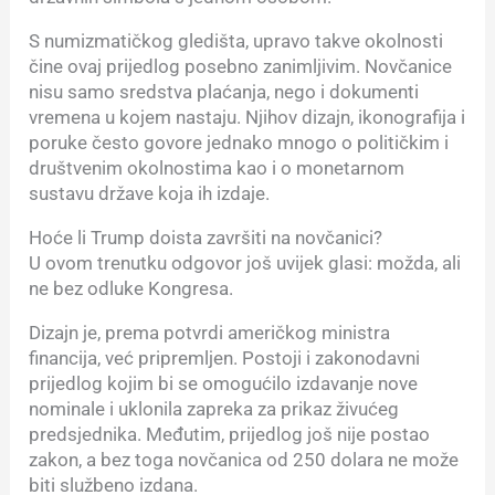
S numizmatičkog gledišta, upravo takve okolnosti
čine ovaj prijedlog posebno zanimljivim. Novčanice
nisu samo sredstva plaćanja, nego i dokumenti
vremena u kojem nastaju. Njihov dizajn, ikonografija i
poruke često govore jednako mnogo o političkim i
društvenim okolnostima kao i o monetarnom
sustavu države koja ih izdaje.
Hoće li Trump doista završiti na novčanici?
U ovom trenutku odgovor još uvijek glasi: možda, ali
ne bez odluke Kongresa.
Dizajn je, prema potvrdi američkog ministra
financija, već pripremljen. Postoji i zakonodavni
prijedlog kojim bi se omogućilo izdavanje nove
nominale i uklonila zapreka za prikaz živućeg
predsjednika. Međutim, prijedlog još nije postao
zakon, a bez toga novčanica od 250 dolara ne može
biti službeno izdana.