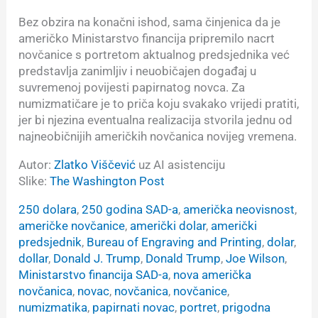
Bez obzira na konačni ishod, sama činjenica da je
američko Ministarstvo financija pripremilo nacrt
novčanice s portretom aktualnog predsjednika već
predstavlja zanimljiv i neuobičajen događaj u
suvremenoj povijesti papirnatog novca. Za
numizmatičare je to priča koju svakako vrijedi pratiti,
jer bi njezina eventualna realizacija stvorila jednu od
najneobičnijih američkih novčanica novijeg vremena.
Autor:
Zlatko Viščević
uz AI asistenciju
Slike:
The Washington Post
250 dolara
, 
250 godina SAD-a
, 
američka neovisnost
, 
američke novčanice
, 
američki dolar
, 
američki
predsjednik
, 
Bureau of Engraving and Printing
, 
dolar
, 
dollar
, 
Donald J. Trump
, 
Donald Trump
, 
Joe Wilson
, 
Ministarstvo financija SAD-a
, 
nova američka
novčanica
, 
novac
, 
novčanica
, 
novčanice
, 
numizmatika
, 
papirnati novac
, 
portret
, 
prigodna