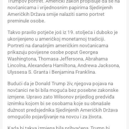
Trumpov portret. Američki zakon propisuje da se na
novčanicama i vrijednosnim papirima Sjedinjenih
Američkih Država smije nalaziti samo portret
preminule osobe.
Takvo pravilo potječe još iz 19. stoljeća i duboko je
ukorijenjeno u američkoj monetarnoj tradiciji.
Portreti na današnjim američkim novčanicama
prikazuju povijesne osobe poput Georgea
Washingtona, Thomasa Jeffersona, Abrahama
Lincolna, Alexandera Hamiltona, Andrewa Jacksona,
Ulyssesa S. Granta i Benjamina Franklina.
Budući da je Donald Trump živ, njegova pojava na
novčanici ne bi bila moguća bez posebne zakonske
izmjene. Upravo zato Wilsonov prijedlog predviđa
iznimku kojom bi se osobama koje su obnašale
dužnost predsjednika Sjedinjenih Američkih Država
omogućilo pojavljivanje na novcu i za života.
Kada bi takva izmjena bila prihvaćena, Trump bi