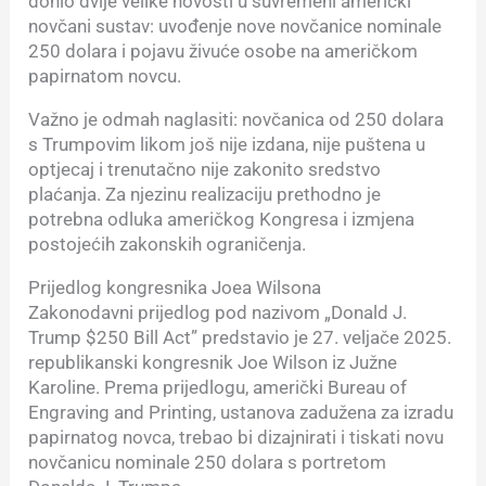
donio dvije velike novosti u suvremeni američki
novčani sustav: uvođenje nove novčanice nominale
250 dolara i pojavu živuće osobe na američkom
papirnatom novcu.
Važno je odmah naglasiti: novčanica od 250 dolara
s Trumpovim likom još nije izdana, nije puštena u
optjecaj i trenutačno nije zakonito sredstvo
plaćanja. Za njezinu realizaciju prethodno je
potrebna odluka američkog Kongresa i izmjena
postojećih zakonskih ograničenja.
Prijedlog kongresnika Joea Wilsona
Zakonodavni prijedlog pod nazivom „Donald J.
Trump $250 Bill Act” predstavio je 27. veljače 2025.
republikanski kongresnik Joe Wilson iz Južne
Karoline. Prema prijedlogu, američki Bureau of
Engraving and Printing, ustanova zadužena za izradu
papirnatog novca, trebao bi dizajnirati i tiskati novu
novčanicu nominale 250 dolara s portretom