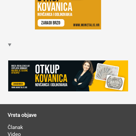
Vrsta objave
Članak
Video