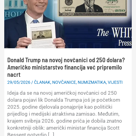
Donald Trump na novoj novčanici od 250 dolara?
Američko ministarstvo financija već pripremilo
nacrt
29/05/2026
/
ČLANAK
,
NOVČANICE
,
NUMIZMATIKA
,
VIJESTI
Ideja da se na novoj američkoj novčanici od 250
dolara pojavi lik Donalda Trumpa još je početkom
2025. godine djelovala ponajprije kao politički
prijedlog i medijski atraktivna zamisao. Međutim,
krajem svibnja 2026. godine priča je dobila znatno
konkretniji oblik: američki ministar financija Scott
Bessent potvrdio […]