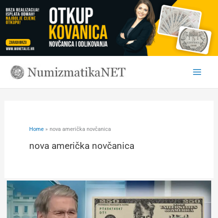
Skip
to
content
Home
nova američka novčanica
nova američka novčanica