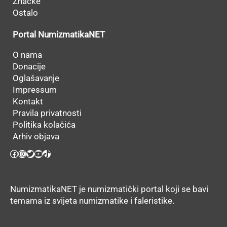
Značke
Ostalo
Portal NumizmatikaNET
O nama
Donacije
Oglašavanje
Impressum
Kontakt
Pravila privatnosti
Politika kolačića
Arhiv objava
Facebook
Instagram
Twitter
YouTube
TikTok
NumizmatikaNET je numizmatički portal koji se bavi
temama iz svijeta numizmatike i faleristike.