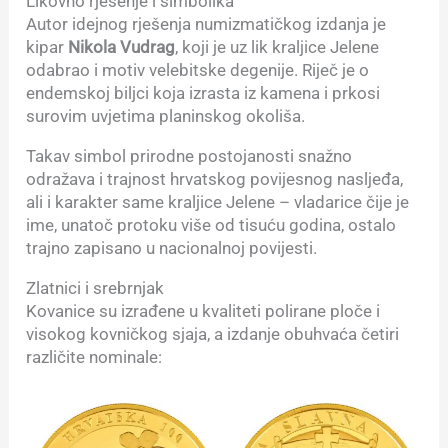
Likovno rješenje i simbolika
Autor idejnog rješenja numizmatičkog izdanja je
kipar
Nikola Vudrag
, koji je uz lik kraljice Jelene
odabrao i motiv velebitske degenije. Riječ je o
endemskoj biljci koja izrasta iz kamena i prkosi
surovim uvjetima planinskog okoliša.
Takav simbol prirodne postojanosti snažno
odražava i trajnost hrvatskog povijesnog nasljeđa,
ali i karakter same kraljice Jelene – vladarice čije je
ime, unatoč protoku više od tisuću godina, ostalo
trajno zapisano u nacionalnoj povijesti.
Zlatnici i srebrnjak
Kovanice su izrađene u kvaliteti polirane ploče i
visokog kovničkog sjaja, a izdanje obuhvaća četiri
različite nominale: