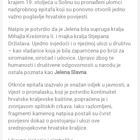
krajem 19. stoljeća u Solinu su pronađeni ulomci
nadgrobnog epitafa koji su ponovno otvorili jedno
važno poglavlje hrvatske povijesti.
Natpis je potvrdio da je Jelena bila supruga kralja
Mihajla Krešimira II. i majka kralja Stjepana
Držislava. Ujedno svjedoči i o njezinoj ulozi u društvu
– kao vladarice koja je bila zapamćena po brizi za
siromašne, siročad i udovice. Upravo zbog te
humanosti i društvene odgovornosti u narodu je
ostala poznata kao
Jelena Slavna
.
Otkriće epitafa izazvalo je snažan odjek u javnosti, a
vijest o pronalasku, koji je potvrdio kontinuitet
hrvatske kraljevske baštine, popraćena je i
zvonjavom splitskih crkava. Iako razlomljeni,
fragmenti kamenog natpisa postali su čvrst
povijesni dokaz o postojanju i ulozi ove
srednjovjekovne hrvatske kraljice.