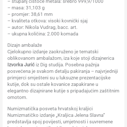
– stupanj čistoće metala: srebro 999,9/1000
– masa: 31,103 g
– promjer: 38,61 mm
– kvaliteta otkova: visoki kovnički sjaj
– autor: Nikola Vudrag, bacc. art.
– ukupna količina: 2.000 komada
Dizajn ambalaže
Cjelokupno izdanje zaokruženo je tematski
oblikovanom ambalažom, iza koje stoji dizajnerica
Izvorka Jurić
iz Dig studija. Posebna pažnja
posvećena je svakom detalju pakiranja – najvrjedniji
primjerci smješteni su u luksuzne prezentacijske
kutije, dok su ostale kovanice zapakirane u
elegantno dizajnirane kutije s pripadajućim zaštitnim
omotom.
Numizmatička posveta hrvatskoj kraljici
Numizmatičko izdanje „Kraljica Jelena Slavna“
predstavlja spoj povijesti, umjetnosti i suvremene