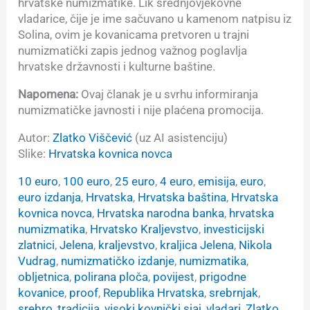
hrvatske numizmatike. Lik srednjovjekovne
vladarice, čije je ime sačuvano u kamenom natpisu iz
Solina, ovim je kovanicama pretvoren u trajni
numizmatički zapis jednog važnog poglavlja
hrvatske državnosti i kulturne baštine.
Napomena:
Ovaj članak je u svrhu informiranja
numizmatičke javnosti i nije plaćena promocija.
Autor:
Zlatko Viščević
(uz AI asistenciju)
Slike:
Hrvatska kovnica novca
10 euro
, 
100 euro
, 
25 euro
, 
4 euro
, 
emisija
, 
euro
, 
euro izdanja
, 
Hrvatska
, 
Hrvatska baština
, 
Hrvatska
kovnica novca
, 
Hrvatska narodna banka
, 
hrvatska
numizmatika
, 
Hrvatsko Kraljevstvo
, 
investicijski
zlatnici
, 
Jelena
, 
kraljevstvo
, 
kraljica Jelena
, 
Nikola
Vudrag
, 
numizmatičko izdanje
, 
numizmatika
, 
obljetnica
, 
polirana ploča
, 
povijest
, 
prigodne
kovanice
, 
proof
, 
Republika Hrvatska
, 
srebrnjak
, 
srebro
, 
tradicija
, 
visoki kovnički sjaj
, 
vladari
, 
Zlatko