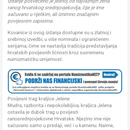
izdanje posvećeno je jednoj od najvažnijih žena
ranog hrvatskog srednjovjekovlja, čije je ime
sačuvano u rijetkim, ali iznimno značajnim
povijesnim zapisima.
Kovanice iz ovog izdanja dostupne su u zlatnoj i
srebrnoj izvedbi, u više nominala i ograničenim
serijama, čime se nastavlja tradicija predstavljanja
hrvatskih povijesnih ličnosti kroz suvremenu
numizmatičku umjetnost.
Povijesni trag kraljice Jelene
Mudra, razborita i nepokolebljiva, kraljica Jelena
ostavila je dubok trag u povijesti
ranosrednjovjekovne Hrvatske. Njezino ime nije
sačuvano samo u predaji, već i u kamenu. Naime,