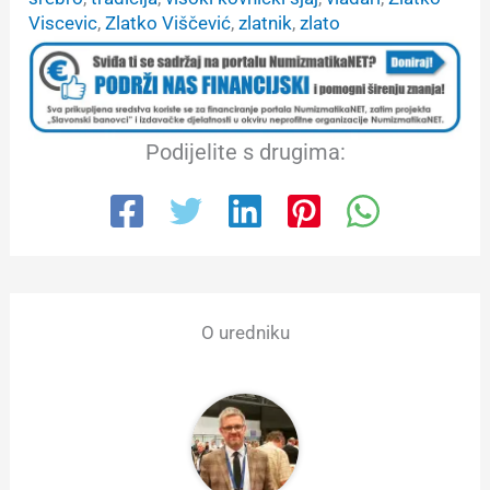
Viscevic
, 
Zlatko Viščević
, 
zlatnik
, 
zlato
Podijelite s drugima:
O uredniku