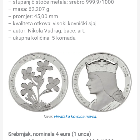
– stupanj čistoće metala: srebro 999,9/1000
– masa: 62,207 g
– promjer: 45,00 mm
– kvaliteta otkova: visoki kovnički sjaj
– autor: Nikola Vudrag, bacc. art.
– ukupna količina: 5 komada
Izvor:
Hrvatska kovnica novca
.
Srebrnjak, nominala 4 eura (1 unca)