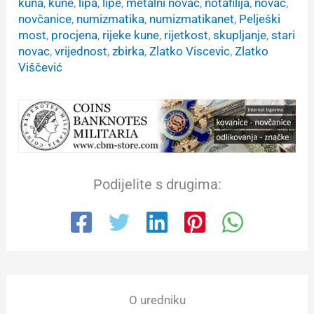
kuna
, 
kune
, 
lipa
, 
lipe
, 
metalni novac
, 
notafilija
, 
novac
, 
novčanice
, 
numizmatika
, 
numizmatikanet
, 
Pelješki
most
, 
procjena
, 
rijeke kune
, 
rijetkost
, 
skupljanje
, 
stari
novac
, 
vrijednost
, 
zbirka
, 
Zlatko Viscevic
, 
Zlatko
Viščević
Podijelite s drugima:
O uredniku