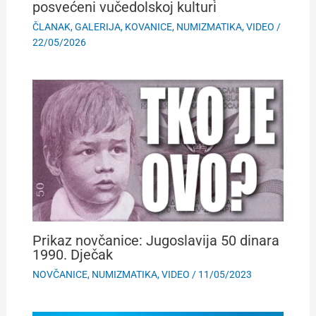
posvećeni vučedolskoj kulturi
ČLANAK
,
GALERIJA
,
KOVANICE
,
NUMIZMATIKA
,
VIDEO
/
22/05/2026
Prikaz novčanice: Jugoslavija 50 dinara
1990. Dječak
NOVČANICE
,
NUMIZMATIKA
,
VIDEO
/
11/05/2023