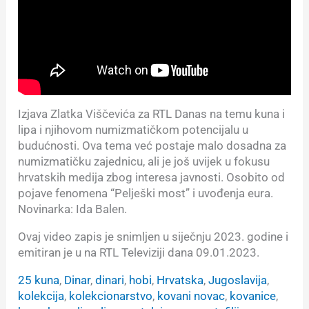
Izjava Zlatka Viščevića za RTL Danas na temu kuna i
lipa i njihovom numizmatičkom potencijalu u
budućnosti. Ova tema već postaje malo dosadna za
numizmatičku zajednicu, ali je još uvijek u fokusu
hrvatskih medija zbog interesa javnosti. Osobito od
pojave fenomena “Pelješki most” i uvođenja eura.
Novinarka: Ida Balen.
Ovaj video zapis je snimljen u siječnju 2023. godine i
emitiran je u na RTL Televiziji dana 09.01.2023.
25 kuna
, 
Dinar
, 
dinari
, 
hobi
, 
Hrvatska
, 
Jugoslavija
, 
kolekcija
, 
kolekcionarstvo
, 
kovani novac
, 
kovanice
, 