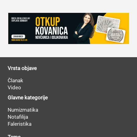
Vrsta objave
Članak
Video
Glavne kategorije
Numizmatika
Notafilija
Faleristika
Teme