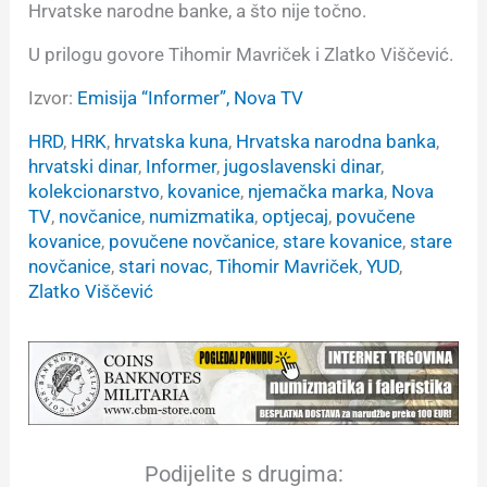
Hrvatske narodne banke, a što nije točno.
U prilogu govore Tihomir Mavriček i Zlatko Viščević.
Izvor:
Emisija “Informer”, Nova TV
HRD
, 
HRK
, 
hrvatska kuna
, 
Hrvatska narodna banka
, 
hrvatski dinar
, 
Informer
, 
jugoslavenski dinar
, 
kolekcionarstvo
, 
kovanice
, 
njemačka marka
, 
Nova
TV
, 
novčanice
, 
numizmatika
, 
optjecaj
, 
povučene
kovanice
, 
povučene novčanice
, 
stare kovanice
, 
stare
novčanice
, 
stari novac
, 
Tihomir Mavriček
, 
YUD
, 
Zlatko Viščević
Podijelite s drugima: