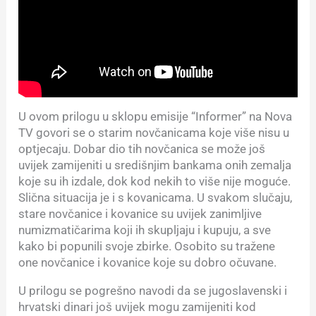
U ovom prilogu u sklopu emisije “Informer” na Nova
TV govori se o starim novčanicama koje više nisu u
optjecaju. Dobar dio tih novčanica se može još
uvijek zamijeniti u središnjim bankama onih zemalja
koje su ih izdale, dok kod nekih to više nije moguće.
Slična situacija je i s kovanicama. U svakom slučaju,
stare novčanice i kovanice su uvijek zanimljive
numizmatičarima koji ih skupljaju i kupuju, a sve
kako bi popunili svoje zbirke. Osobito su tražene
one novčanice i kovanice koje su dobro očuvane.
U prilogu se pogrešno navodi da se jugoslavenski i
hrvatski dinari još uvijek mogu zamijeniti kod