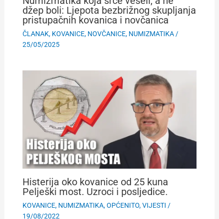
Numizmatika koja srce veseli, a ne
džep boli: Ljepota bezbrižnog skupljanja
pristupačnih kovanica i novčanica
ČLANAK
,
KOVANICE
,
NOVČANICE
,
NUMIZMATIKA
/
25/05/2025
Histerija oko kovanice od 25 kuna
Pelješki most. Uzroci i posljedice.
KOVANICE
,
NUMIZMATIKA
,
OPĆENITO
,
VIJESTI
/
19/08/2022