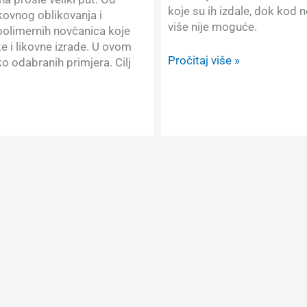
koje su ih izdale, dok kod n
ikovnog oblikovanja i
više nije moguće.
polimernih novčanica koje
e i likovne izrade. U ovom
Prilog
Pročitaj više »
o odabranih primjera. Cilj
o
starim
novčanicama
u
emisiji
“Informer”
na
Nova
TV