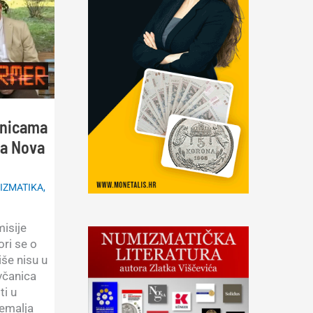
anicama
na Nova
IZMATIKA
,
isije
ri se o
še nisu u
včanica
ti u
emalja