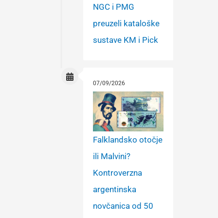
NGC i PMG
preuzeli kataloške
sustave KM i Pick
07/09/2026
Falklandsko otočje
ili Malvini?
Kontroverzna
argentinska
novčanica od 50