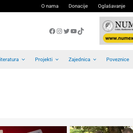
O nama
Donacije
Oglašavanje
Facebook
Instagram
Twitter
YouTube
TikTok
iteratura
Projekti
Zajednica
Poveznice