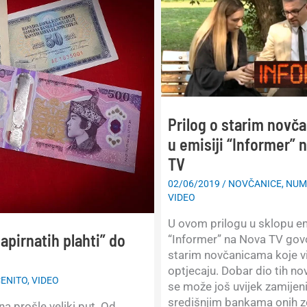
Prilog o starim novč
u emisiji “Informer” 
TV
02/06/2019
/
NOVČANICE
,
NUM
VIDEO
U ovom prilogu u sklopu em
apirnatih plahti” do
“Informer” na Nova TV govo
starim novčanicama koje vi
optjecaju. Dobar dio tih no
ENITO
,
VIDEO
se može još uvijek zamijeni
središnjim bankama onih z
a prošle veliki put. Od