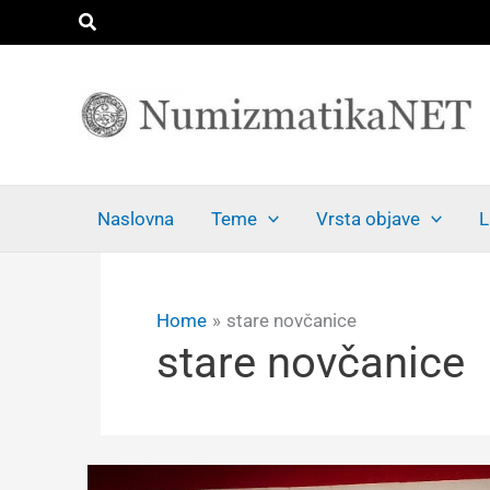
Skip
Search
to
content
Naslovna
Teme
Vrsta objave
L
Home
stare novčanice
stare novčanice