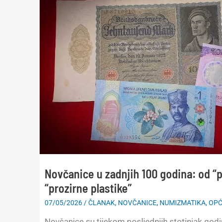
Novčanice u zadnjih 100 godina: od “p
“prozirne plastike”
07/05/2026
/
ČLANAK
,
NOVČANICE
,
NUMIZMATIKA
,
OPĆ
Novčanice su tijekom posljednjih stotinjak godin