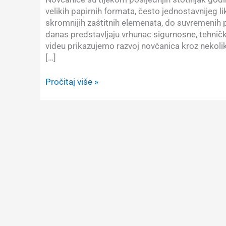
velikih papirnih formata, često jednostavnijeg l
skromnijih zaštitnih elemenata, do suvremenih 
danas predstavljaju vrhunac sigurnosne, tehničk
videu prikazujemo razvoj novčanica kroz nekolik
[…]
Novčanice
Pročitaj više »
u
zadnjih
100
godina:
od
“papirnatih
plahti”
do
“prozirne
plastike”