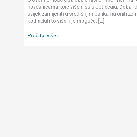
novčanicama koje više nisu u optjecaju. Dobar 
uvijek zamijeniti u središnjim bankama onih zema
kod nekih to više nije moguće. […]
Prilog
Pročitaj više »
o
starim
novčanicama
u
emisiji
“Informer”
na
Nova
TV