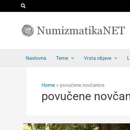
Skip
Search
to
content
Naslovna
Teme
Vrsta objave
L
Home
povučene novčanice
povučene novčan