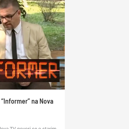
i “Informer” na Nova
Nova TV govori se o starim