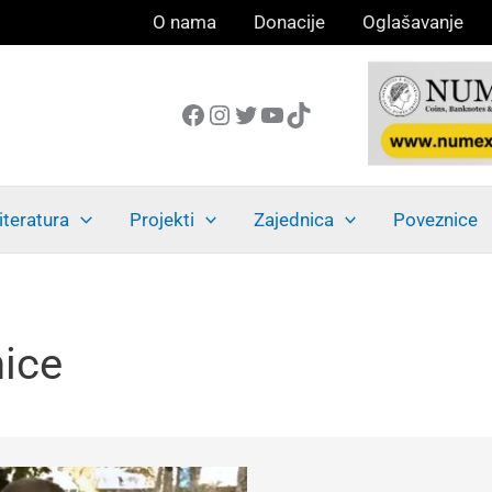
O nama
Donacije
Oglašavanje
Facebook
Instagram
Twitter
YouTube
TikTok
iteratura
Projekti
Zajednica
Poveznice
ice