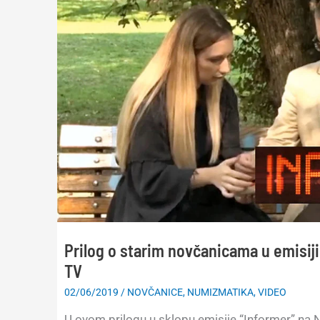
Prilog o starim novčanicama u emisij
TV
02/06/2019
/
NOVČANICE
,
NUMIZMATIKA
,
VIDEO
U ovom prilogu u sklopu emisije “Informer” na 