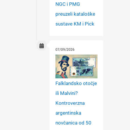
NGC i PMG
preuzeli kataloške
sustave KM i Pick
07/09/2026
Falklandsko otočje
ili Malvini?
Kontroverzna
argentinska
novčanica od 50