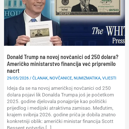
Donald Trump na novoj novčanici od 250 dolara?
Američko ministarstvo financija već pripremilo
nacrt
29/05/2026
/
ČLANAK
,
NOVČANICE
,
NUMIZMATIKA
,
VIJESTI
Ideja da se na novoj američkoj novčanici od 250
dolara pojavi lik Donalda Trumpa još je početkom
2025. godine djelovala ponajprije kao politički
prijedlog i medijski atraktivna zamisao. Međutim,
krajem svibnja 2026. godine priča je dobila znatno
konkretniji oblik: američki ministar financija Scott
Bessent potvrdio […]