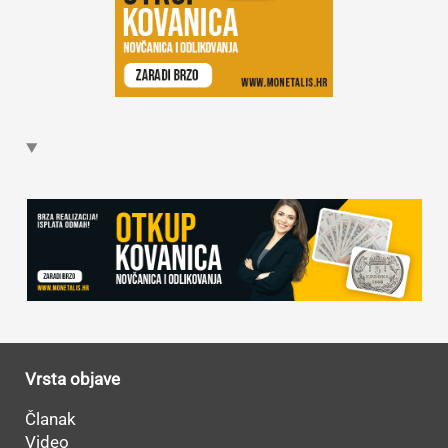
Vrsta objave
Članak
Video