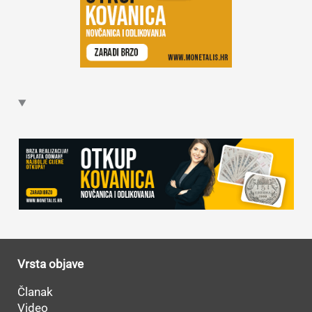
Vrsta objave
Članak
Video