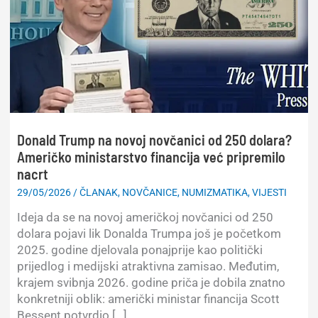
Donald Trump na novoj novčanici od 250 dolara?
Američko ministarstvo financija već pripremilo
nacrt
29/05/2026
/
ČLANAK
,
NOVČANICE
,
NUMIZMATIKA
,
VIJESTI
Ideja da se na novoj američkoj novčanici od 250
dolara pojavi lik Donalda Trumpa još je početkom
2025. godine djelovala ponajprije kao politički
prijedlog i medijski atraktivna zamisao. Međutim,
krajem svibnja 2026. godine priča je dobila znatno
konkretniji oblik: američki ministar financija Scott
Bessent potvrdio […]