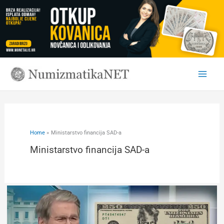
Skip
to
content
Home
Ministarstvo financija SAD-a
Ministarstvo financija SAD-a