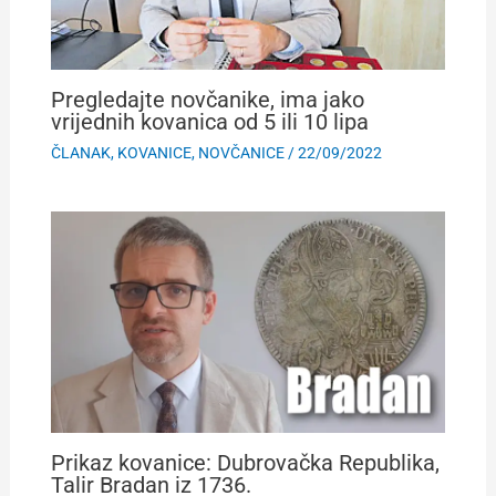
Pregledajte novčanike, ima jako
vrijednih kovanica od 5 ili 10 lipa
ČLANAK
,
KOVANICE
,
NOVČANICE
/
22/09/2022
Prikaz kovanice: Dubrovačka Republika,
Talir Bradan iz 1736.