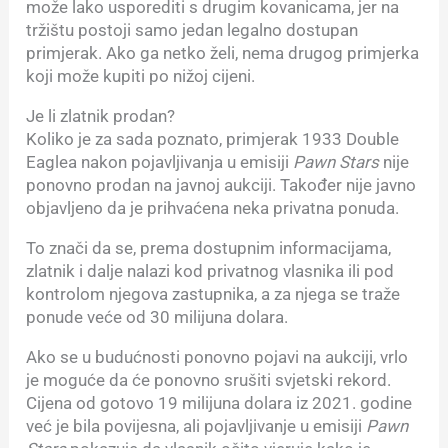
može lako usporediti s drugim kovanicama, jer na
tržištu postoji samo jedan legalno dostupan
primjerak. Ako ga netko želi, nema drugog primjerka
koji može kupiti po nižoj cijeni.
Je li zlatnik prodan?
Koliko je za sada poznato, primjerak 1933 Double
Eaglea nakon pojavljivanja u emisiji
Pawn Stars
nije
ponovno prodan na javnoj aukciji. Također nije javno
objavljeno da je prihvaćena neka privatna ponuda.
To znači da se, prema dostupnim informacijama,
zlatnik i dalje nalazi kod privatnog vlasnika ili pod
kontrolom njegova zastupnika, a za njega se traže
ponude veće od 30 milijuna dolara.
Ako se u budućnosti ponovno pojavi na aukciji, vrlo
je moguće da će ponovno srušiti svjetski rekord.
Cijena od gotovo 19 milijuna dolara iz 2021. godine
već je bila povijesna, ali pojavljivanje u emisiji
Pawn