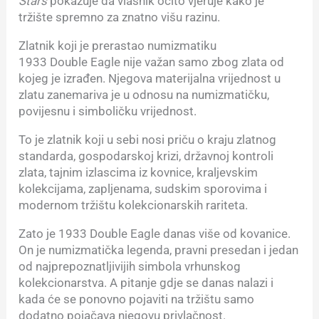
Stars
pokazuje da vlasnik očito vjeruje kako je
tržište spremno za znatno višu razinu.
Zlatnik koji je prerastao numizmatiku
1933 Double Eagle nije važan samo zbog zlata od
kojeg je izrađen. Njegova materijalna vrijednost u
zlatu zanemariva je u odnosu na numizmatičku,
povijesnu i simboličku vrijednost.
To je zlatnik koji u sebi nosi priču o kraju zlatnog
standarda, gospodarskoj krizi, državnoj kontroli
zlata, tajnim izlascima iz kovnice, kraljevskim
kolekcijama, zapljenama, sudskim sporovima i
modernom tržištu kolekcionarskih rariteta.
Zato je 1933 Double Eagle danas više od kovanice.
On je numizmatička legenda, pravni presedan i jedan
od najprepoznatljivijih simbola vrhunskog
kolekcionarstva. A pitanje gdje se danas nalazi i
kada će se ponovno pojaviti na tržištu samo
dodatno pojačava njegovu privlačnost.