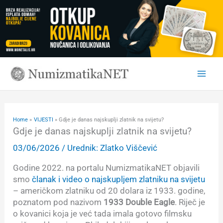
Skip
to
content
Home
VIJESTI
Gdje je danas najskuplji zlatnik na svijetu?
Gdje je danas najskuplji zlatnik na svijetu?
03/06/2026
/ Urednik:
Zlatko Viščević
Godine 2022. na portalu NumizmatikaNET objavili
smo
članak i video o najskupljem zlatniku na svijetu
– američkom zlatniku od 20 dolara iz 1933. godine,
poznatom pod nazivom
1933 Double Eagle
. Riječ je
o kovanici koja je već tada imala gotovo filmsku