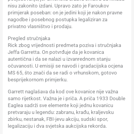
nisu zakonito izdani. Upravo zato je Faroukov
primjerak poseban: on je jedini koji je nakon pravne
nagodbe i posebnog postupka legaliziran za
privatno vlasništvo i prodaju.
Pregled stručnjaka
Rick zbog vrijednosti predmeta poziva i stručnjaka
Jeffa Garretta. On potvrđuje da je kovanica
autentična i da se nalazi u izvanrednom stanju
očuvanosti. U emisiji se navodi i gradacijska ocjena
MS 65, što znači da se radi o vrhunskom, gotovo
besprijekornom primjerku.
Garrett naglašava da kod ove kovanice nije važna
samo rijetkost. Važna je i priča. A priča 1933 Double
Eaglea sadrži sve elemente koji jednu kovanicu
pretvaraju u legendu: zabranu, krađu, kraljevsku
zbirku, nestanak, FBI-jevu akciju, sudski spor,
legalizaciju i dva svjetska aukcijska rekorda.