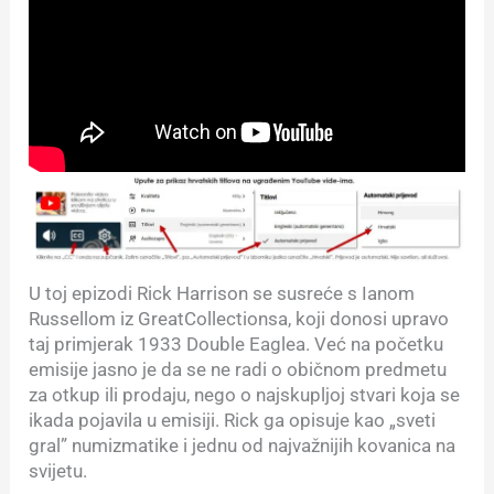
U toj epizodi Rick Harrison se susreće s Ianom
Russellom iz GreatCollectionsa, koji donosi upravo
taj primjerak 1933 Double Eaglea. Već na početku
emisije jasno je da se ne radi o običnom predmetu
za otkup ili prodaju, nego o najskupljoj stvari koja se
ikada pojavila u emisiji. Rick ga opisuje kao „sveti
gral” numizmatike i jednu od najvažnijih kovanica na
svijetu.