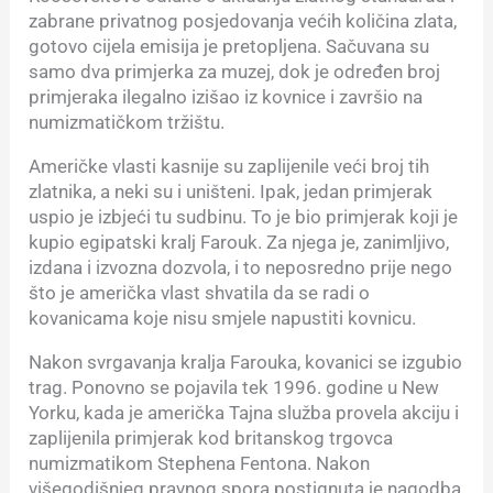
zabrane privatnog posjedovanja većih količina zlata,
gotovo cijela emisija je pretopljena. Sačuvana su
samo dva primjerka za muzej, dok je određen broj
primjeraka ilegalno izišao iz kovnice i završio na
numizmatičkom tržištu.
Američke vlasti kasnije su zaplijenile veći broj tih
zlatnika, a neki su i uništeni. Ipak, jedan primjerak
uspio je izbjeći tu sudbinu. To je bio primjerak koji je
kupio egipatski kralj Farouk. Za njega je, zanimljivo,
izdana i izvozna dozvola, i to neposredno prije nego
što je američka vlast shvatila da se radi o
kovanicama koje nisu smjele napustiti kovnicu.
Nakon svrgavanja kralja Farouka, kovanici se izgubio
trag. Ponovno se pojavila tek 1996. godine u New
Yorku, kada je američka Tajna služba provela akciju i
zaplijenila primjerak kod britanskog trgovca
numizmatikom Stephena Fentona. Nakon
višegodišnjeg pravnog spora postignuta je nagodba