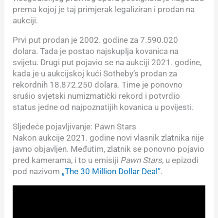
prema kojoj je taj primjerak legaliziran i prodan na
aukciji.
Prvi put prodan je 2002. godine za 7.590.020
dolara. Tada je postao najskuplja kovanica na
svijetu. Drugi put pojavio se na aukciji 2021. godine,
kada je u aukcijskoj kući Sotheby’s prodan za
rekordnih 18.872.250 dolara. Time je ponovno
srušio svjetski numizmatički rekord i potvrdio
status jedne od najpoznatijih kovanica u povijesti.
Sljedeće pojavljivanje: Pawn Stars
Nakon aukcije 2021. godine novi vlasnik zlatnika nije
javno objavljen. Međutim, zlatnik se ponovno pojavio
pred kamerama, i to u emisiji
Pawn Stars
, u epizodi
pod nazivom
„The 30 Million Dollar Deal”
.