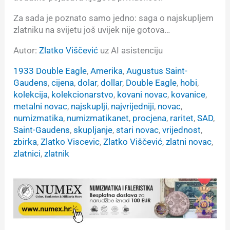
Za sada je poznato samo jedno: saga o najskupljem
zlatniku na svijetu još uvijek nije gotova…
Autor:
Zlatko Viščević
uz AI asistenciju
1933 Double Eagle
, 
Amerika
, 
Augustus Saint-
Gaudens
, 
cijena
, 
dolar
, 
dollar
, 
Double Eagle
, 
hobi
, 
kolekcija
, 
kolekcionarstvo
, 
kovani novac
, 
kovanice
, 
metalni novac
, 
najskuplji
, 
najvrijedniji
, 
novac
, 
numizmatika
, 
numizmatikanet
, 
procjena
, 
raritet
, 
SAD
, 
Saint-Gaudens
, 
skupljanje
, 
stari novac
, 
vrijednost
, 
zbirka
, 
Zlatko Viscevic
, 
Zlatko Viščević
, 
zlatni novac
, 
zlatnici
, 
zlatnik