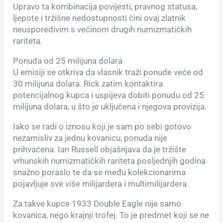
Upravo ta kombinacija povijesti, pravnog statusa,
ljepote i tržišne nedostupnosti čini ovaj zlatnik
neusporedivim s većinom drugih numizmatičkih
rariteta.
Ponuda od 25 milijuna dolara
U emisiji se otkriva da vlasnik traži ponude veće od
30 milijuna dolara. Rick zatim kontaktira
potencijalnog kupca i uspijeva dobiti ponudu od 25
milijuna dolara, u što je uključena i njegova provizija.
Iako se radi o iznosu koji je sam po sebi gotovo
nezamisliv za jednu kovanicu, ponuda nije
prihvaćena. Ian Russell objašnjava da je tržište
vrhunskih numizmatičkih rariteta posljednjih godina
snažno poraslo te da se među kolekcionarima
pojavljuje sve više milijardera i multimilijardera.
Za takve kupce 1933 Double Eagle nije samo
kovanica, nego krajnji trofej. To je predmet koji se ne