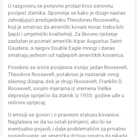
U razgovoru se ponovno prolazi kroz osnovnu
povijest zlatnika. Spominje se kako je dizajn nastao
zahvaljujući predsjedniku Theodoreu Rooseveltu,
koji je smatrao da američki kovani novac treba biti
ljepši i umjetnički kvalitetniji. Za likovno rješenje
zaslužan je poznati američki kipar Augustus Saint-
Gaudens, a njegov Double Eagle mnogi i danas
smatraju jednom od najljepših američkih kovanica.
Posebno se ističe povijesna ironija: jedan Roosevelt,
Theodore Roosevelt, potaknuo je nastanak ovog
slavnog dizajna, dok je drugi Roosevelt, Franklin D.
Roosevelt, svojim mjerama iz vremena Velike
depresije spriječio da zlatnik iz 1933. godine uđe u
redovni optjecaj.
U emisiji se govori i o pravnom statusu kovanice.
Naglašava se da su ostali primjerci, ako bi se
eventualno pojavili, i dalje problematični za privatno
posjedovanje, jer američka država smatra da nikada