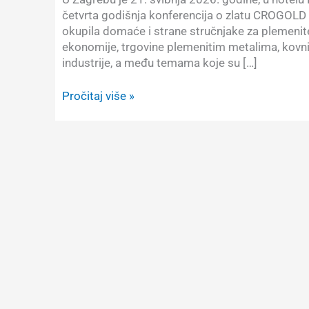
četvrta godišnja konferencija o zlatu CROGOLD 
okupila domaće i strane stručnjake za plemenit
ekonomije, trgovine plemenitim metalima, kovni
industrije, a među temama koje su […]
CROGOLD
Pročitaj više »
2026:
Konferencija
o
zlatu
zanimljiva
i
za
numizmatičku
publiku