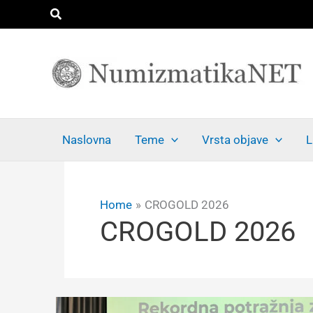
Skip
Search
to
content
Naslovna
Teme
Vrsta objave
L
Home
CROGOLD 2026
CROGOLD 2026