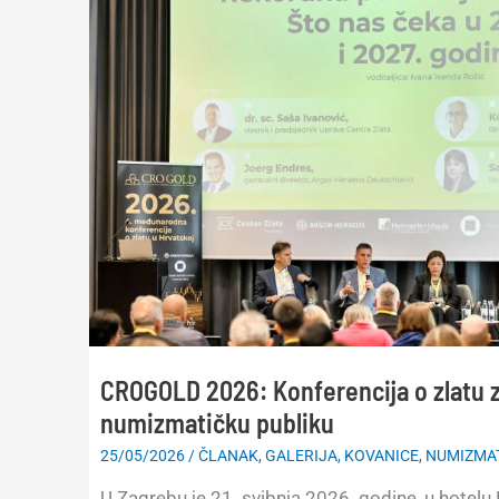
CROGOLD 2026: Konferencija o zlatu za
numizmatičku publiku
25/05/2026
/
ČLANAK
,
GALERIJA
,
KOVANICE
,
NUMIZMA
U Zagrebu je 21. svibnja 2026. godine, u hotelu