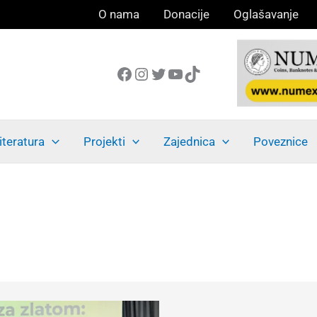
O nama
Donacije
Oglašavanje
Facebook
Instagram
Twitter
YouTube
TikTok
iteratura
Projekti
Zajednica
Poveznice