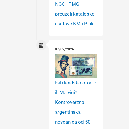
NGC i PMG
preuzeli kataloške
sustave KM i Pick
07/09/2026
Falklandsko otočje
ili Malvini?
Kontroverzna
argentinska
novčanica od 50