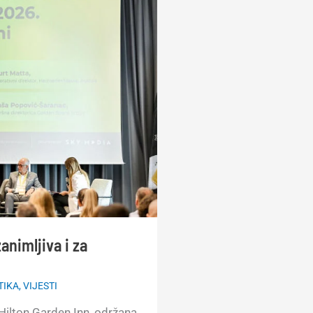
nimljiva i za
TIKA
,
VIJESTI
 Hilton Garden Inn, održana