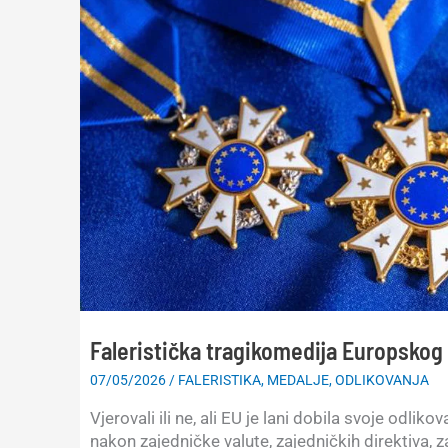
Faleristička tragikomedija Europskog
07/05/2026
/
FALERISTIKA
,
MEDALJE
,
ODLIKOVANJA
Vjerovali ili ne, ali EU je lani dobila svoje odliko
nakon zajedničke valute, zajedničkih direktiva, 