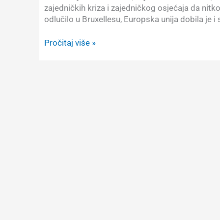
zajedničkih kriza i zajedničkog osjećaja da nitk
odlučilo u Bruxellesu, Europska unija dobila je i
Faleristička
Pročitaj više »
tragikomedija
Europskog
reda
za
zasluge