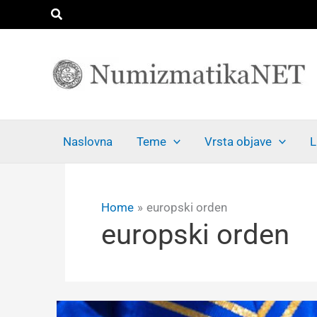
Skip
Search
to
content
Naslovna
Teme
Vrsta objave
L
Home
europski orden
europski orden