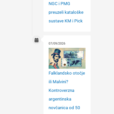
NGC i PMG
preuzeli kataloške
sustave KM i Pick
07/09/2026
Falklandsko otočje
ili Malvini?
Kontroverzna
argentinska
novčanica od 50