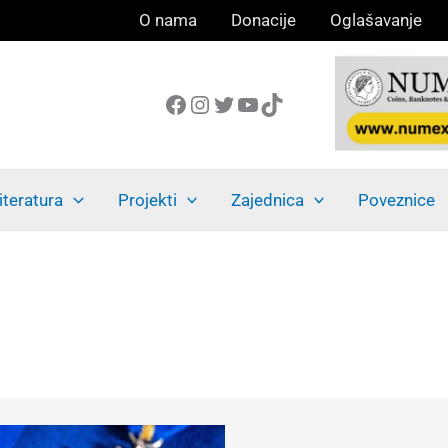
O nama
Donacije
Oglašavanje
Facebook
Instagram
Twitter
YouTube
TikTok
iteratura
Projekti
Zajednica
Poveznice