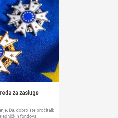
 reda za zasluge
vanje. Da, dobro ste pročitali:
zajedničkih fondova,