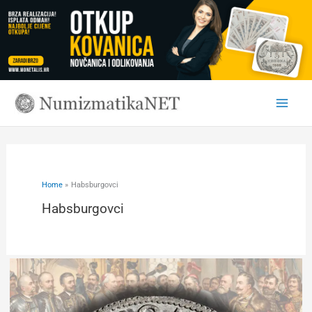
Skip
to
content
Home
Habsburgovci
Habsburgovci