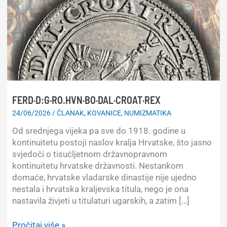
FERD·D:G·RO.HVN·BO·DAL·CROAT·REX
24/06/2026
/
ČLANAK
,
KOVANICE
,
NUMIZMATIKA
Od srednjega vijeka pa sve do 1918. godine u
kontinuitetu postoji naslov kralja Hrvatske, što jasno
svjedoči o tisućljetnom državnopravnom
kontinuitetu hrvatske državnosti. Nestankom
domaće, hrvatske vladarske dinastije nije ujedno
nestala i hrvatska kraljevska titula, nego je ona
nastavila živjeti u titulaturi ugarskih, a zatim […]
FERD·D:G·RO.HVN·BO·DAL·CROAT·REX
Pročitaj više »