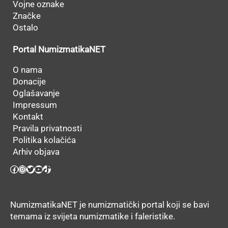
Vojne oznake
Značke
Ostalo
Portal NumizmatikaNET
O nama
Donacije
Oglašavanje
Impressum
Kontakt
Pravila privatnosti
Politika kolačića
Arhiv objava
Facebook
Instagram
Twitter
YouTube
TikTok
NumizmatikaNET je numizmatički portal koji se bavi
temama iz svijeta numizmatike i faleristike.