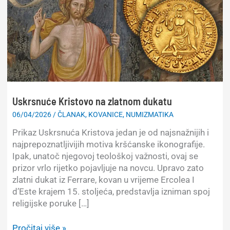
Uskrsnuće Kristovo na zlatnom dukatu
06/04/2026
/
ČLANAK
,
KOVANICE
,
NUMIZMATIKA
Prikaz Uskrsnuća Kristova jedan je od najsnažnijih i
najprepoznatljivijih motiva kršćanske ikonografije.
Ipak, unatoč njegovoj teološkoj važnosti, ovaj se
prizor vrlo rijetko pojavljuje na novcu. Upravo zato
zlatni dukat iz Ferrare, kovan u vrijeme Ercolea I
d’Este krajem 15. stoljeća, predstavlja izniman spoj
religijske poruke […]
Uskrsnuće
Pročitaj više »