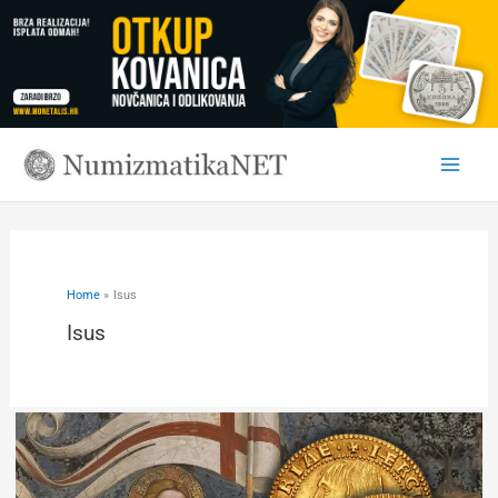
Skip
to
content
Home
Isus
Isus