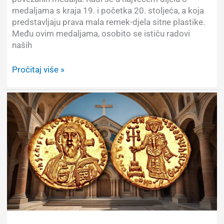
medaljama s kraja 19. i početka 20. stoljeća, a koja
predstavljaju prava mala remek-djela sitne plastike.
Među ovim medaljama, osobito se ističu radovi
naših
Prikaz
Pročitaj više »
odabranih
primjeraka
iz
zbirke
hrvatskih
i
s
Hrvatskom
povezanih
medalja