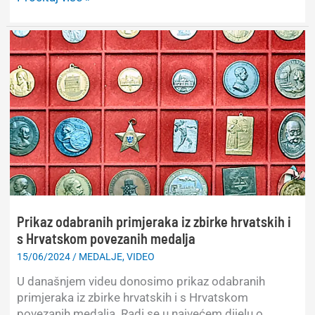
Kristovo
na
zlatnom
dukatu
Prikaz odabranih primjeraka iz zbirke hrvatskih i
s Hrvatskom povezanih medalja
15/06/2024
/
MEDALJE
,
VIDEO
U današnjem videu donosimo prikaz odabranih
primjeraka iz zbirke hrvatskih i s Hrvatskom
povezanih medalja. Radi se u najvećem dijelu o