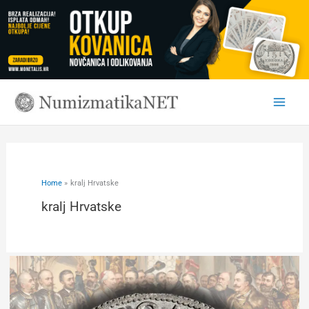
Skip
to
content
Home
kralj Hrvatske
kralj Hrvatske