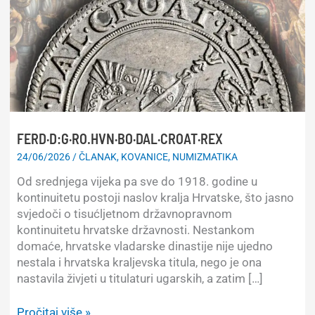
FERD·D:G·RO.HVN·BO·DAL·CROAT·REX
24/06/2026
/
ČLANAK
,
KOVANICE
,
NUMIZMATIKA
Od srednjega vijeka pa sve do 1918. godine u
kontinuitetu postoji naslov kralja Hrvatske, što jasno
svjedoči o tisućljetnom državnopravnom
kontinuitetu hrvatske državnosti. Nestankom
domaće, hrvatske vladarske dinastije nije ujedno
nestala i hrvatska kraljevska titula, nego je ona
nastavila živjeti u titulaturi ugarskih, a zatim […]
FERD·D:G·RO.HVN·BO·DAL·CROAT·REX
Pročitaj više »