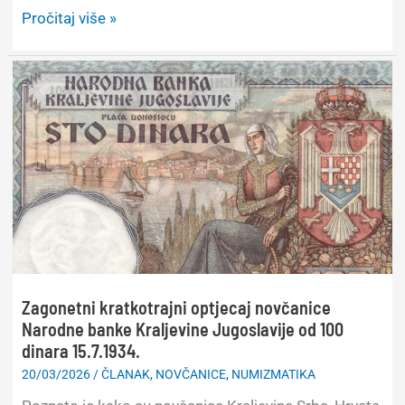
Zimbabve
Pročitaj više »
redizajnirao
novčanice
ZiG-
a
nakon
samo
dvije
godine
Zagonetni kratkotrajni optjecaj novčanice
Narodne banke Kraljevine Jugoslavije od 100
dinara 15.7.1934.
20/03/2026
/
ČLANAK
,
NOVČANICE
,
NUMIZMATIKA