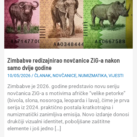
Zimbabve redizajnirao novčanice ZiG-a nakon
samo dvije godine
10/05/2026
/
ČLANAK
,
NOVČANICE
,
NUMIZMATIKA
,
VIJESTI
Zimbabve je 2026. godine predstavio novu seriju
novčanica ZiG-a s motivima afričke “velike petorke”
(bivola, slona, nosoroga, leoparda i lava), čime je prva
serija iz 2024. praktično postala kratkotrajna i
numizmatički zanimljiva emisija. Novo izdanje donosi
drukčiji vizualni identitet, poboljšane zaštitne
elemente i još jedno […]