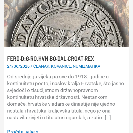
FERD·D:G·RO.HVN·BO·DAL·CROAT·REX
24/06/2026
/
ČLANAK
,
KOVANICE
,
NUMIZMATIKA
Od srednjega vijeka pa sve do 1918. godine u
kontinuitetu postoji naslov kralja Hrvatske, što jasno
svjedoči o tisućljetnom državnopravnom
kontinuitetu hrvatske državnosti. Nestankom
domaće, hrvatske vladarske dinastije nije ujedno
nestala i hrvatska kraljevska titula, nego je ona
nastavila živjeti u titulaturi ugarskih, a zatim […]
FERD·D:G·RO.HVN·BO·DAL·CROAT·REX
Pročitaj više »