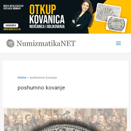
Skip
to
content
Home
poshumno kovanje
poshumno kovanje