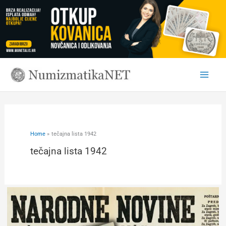
Skip
to
content
Home
tečajna lista 1942
tečajna lista 1942