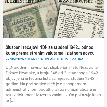
Službeni tečajevi NDH za studeni 1942.: odnos
kune prema stranim valutama i zlatnom novcu
27/06/2026
/
ČLANAK
,
NOVČANICE
,
NUMIZMATIKA
U „Narodnim novinama”, službenom listu Nezavisne
Države Hrvatske, u broju 248 od 2. studenoga 1942.
objavljena je tečajna lista za mjesec studeni 1942.
godine. Na prvi pogled riječ je o suhoparnom
administrativnom podatku, ali za numizmatičare je
takav dokument izuzetno zanimljiv. On pokazuje kako
je […]