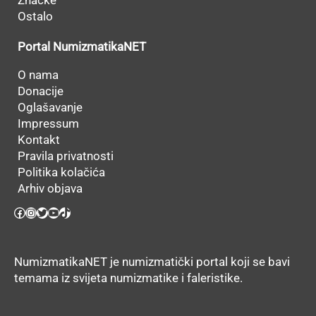
Značke
Ostalo
Portal NumizmatikaNET
O nama
Donacije
Oglašavanje
Impressum
Kontakt
Pravila privatnosti
Politika kolačića
Arhiv objava
Facebook
Instagram
Twitter
YouTube
TikTok
NumizmatikaNET je numizmatički portal koji se bavi
temama iz svijeta numizmatike i faleristike.