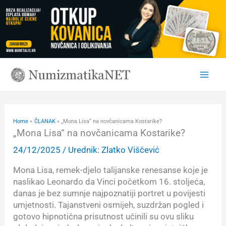
Skip
to
content
Home
ČLANAK
„Mona Lisa“ na novčanicama Kostarike?
„Mona Lisa“ na novčanicama Kostarike?
24/12/2025
/ Urednik:
Zlatko Viščević
Mona Lisa, remek-djelo talijanske renesanse koje je
naslikao Leonardo da Vinci početkom 16. stoljeća,
danas je bez sumnje najpoznatiji portret u povijesti
umjetnosti. Tajanstveni osmijeh, suzdržan pogled i
gotovo hipnotična prisutnost učinili su ovu sliku