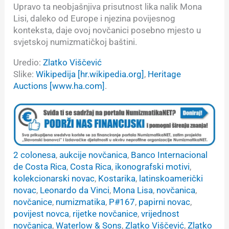
Upravo ta neobjašnjiva prisutnost lika nalik Mona
Lisi, daleko od Europe i njezina povijesnog
konteksta, daje ovoj novčanici posebno mjesto u
svjetskoj numizmatičkoj baštini.
Uredio:
Zlatko Viščević
Slike:
Wikipedija [hr.wikipedia.org]
,
Heritage
Auctions [
www.ha.com
]
.
2 colonesa
, 
aukcije novčanica
, 
Banco Internacional
de Costa Rica
, 
Costa Rica
, 
ikonografski motivi
, 
kolekcionarski novac
, 
Kostarika
, 
latinskoamerički
novac
, 
Leonardo da Vinci
, 
Mona Lisa
, 
novčanica
, 
novčanice
, 
numizmatika
, 
P#167
, 
papirni novac
, 
povijest novca
, 
rijetke novčanice
, 
vrijednost
novčanica
, 
Waterlow & Sons
, 
Zlatko Viščević
, 
Zlatko