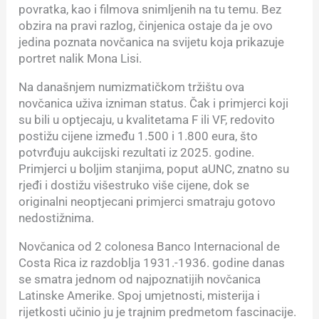
povratka, kao i filmova snimljenih na tu temu. Bez
obzira na pravi razlog, činjenica ostaje da je ovo
jedina poznata novčanica na svijetu koja prikazuje
portret nalik Mona Lisi.
Na današnjem numizmatičkom tržištu ova
novčanica uživa izniman status. Čak i primjerci koji
su bili u optjecaju, u kvalitetama F ili VF, redovito
postižu cijene između 1.500 i 1.800 eura, što
potvrđuju aukcijski rezultati iz 2025. godine.
Primjerci u boljim stanjima, poput aUNC, znatno su
rjeđi i dostižu višestruko više cijene, dok se
originalni neoptjecani primjerci smatraju gotovo
nedostižnima.
Novčanica od 2 colonesa Banco Internacional de
Costa Rica iz razdoblja 1931.-1936. godine danas
se smatra jednom od najpoznatijih novčanica
Latinske Amerike. Spoj umjetnosti, misterija i
rijetkosti učinio ju je trajnim predmetom fascinacije.