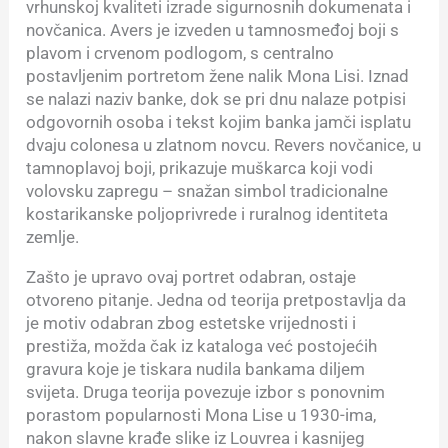
vrhunskoj kvaliteti izrade sigurnosnih dokumenata i
novčanica. Avers je izveden u tamnosmeđoj boji s
plavom i crvenom podlogom, s centralno
postavljenim portretom žene nalik Mona Lisi. Iznad
se nalazi naziv banke, dok se pri dnu nalaze potpisi
odgovornih osoba i tekst kojim banka jamči isplatu
dvaju colonesa u zlatnom novcu. Revers novčanice, u
tamnoplavoj boji, prikazuje muškarca koji vodi
volovsku zapregu – snažan simbol tradicionalne
kostarikanske poljoprivrede i ruralnog identiteta
zemlje.
Zašto je upravo ovaj portret odabran, ostaje
otvoreno pitanje. Jedna od teorija pretpostavlja da
je motiv odabran zbog estetske vrijednosti i
prestiža, možda čak iz kataloga već postojećih
gravura koje je tiskara nudila bankama diljem
svijeta. Druga teorija povezuje izbor s ponovnim
porastom popularnosti Mona Lise u 1930-ima,
nakon slavne krađe slike iz Louvrea i kasnijeg