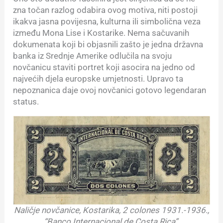
zna točan razlog odabira ovog motiva, niti postoji
ikakva jasna povijesna, kulturna ili simbolična veza
između Mona Lise i Kostarike. Nema sačuvanih
dokumenata koji bi objasnili zašto je jedna državna
banka iz Srednje Amerike odlučila na svoju
novčanicu staviti portret koji asocira na jedno od
najvećih djela europske umjetnosti. Upravo ta
nepoznanica daje ovoj novčanici gotovo legendaran
status.
Naličje novčanice, Kostarika, 2 colones 1931.-1936.,
“Banco Internacional de Costa Rica”.