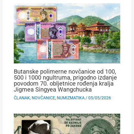
Butanske polimerne novčanice od 100,
500 i 1000 ngultruma, prigodno izdanje
povodom 70. obljetnice rođenja kralja
Jigmea Singyea Wangchucka
ČLANAK
,
NOVČANICE
,
NUMIZMATIKA
/
05/05/2026