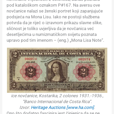
pod kataloškom oznakom P#167. Na aversu ove
novčanice nalazi se ženski portret koji zapanjujuće
podsjeća na Mona Lisu. Iako ne postoji službena
potvrda da je riječ o izravnom prikazu slavne slike,
sličnost je toliko uvjerljiva da je novčanica već
desetljećima u numizmatičkom svijetu poznata
upravo pod tim imenom – (eng.) „Mona Lisa Note“.
ice novčanice, Kostarika, 2 colones 1931.-1936.,
“Banco Internacional de Costa Rica”.
Izvor:
Heritage Auctions [
www.ha.com
]
.
Ono što dodatno fascinira jest činjenica da se ne