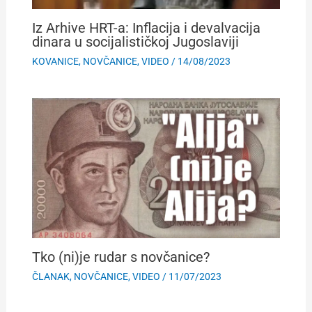
Iz Arhive HRT-a: Inflacija i devalvacija
dinara u socijalističkoj Jugoslaviji
KOVANICE
,
NOVČANICE
,
VIDEO
/
14/08/2023
Tko (ni)je rudar s novčanice?
ČLANAK
,
NOVČANICE
,
VIDEO
/
11/07/2023