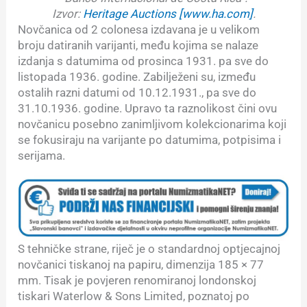
Izvor:
Heritage Auctions [
www.ha.com
]
.
Novčanica od 2 colonesa izdavana je u velikom
broju datiranih varijanti, među kojima se nalaze
izdanja s datumima od prosinca 1931. pa sve do
listopada 1936. godine. Zabilježeni su, između
ostalih razni datumi od 10.12.1931., pa sve do
31.10.1936. godine. Upravo ta raznolikost čini ovu
novčanicu posebno zanimljivom kolekcionarima koji
se fokusiraju na varijante po datumima, potpisima i
serijama.
S tehničke strane, riječ je o standardnoj optjecajnoj
novčanici tiskanoj na papiru, dimenzija 185 × 77
mm. Tisak je povjeren renomiranoj londonskoj
tiskari Waterlow & Sons Limited, poznatoj po