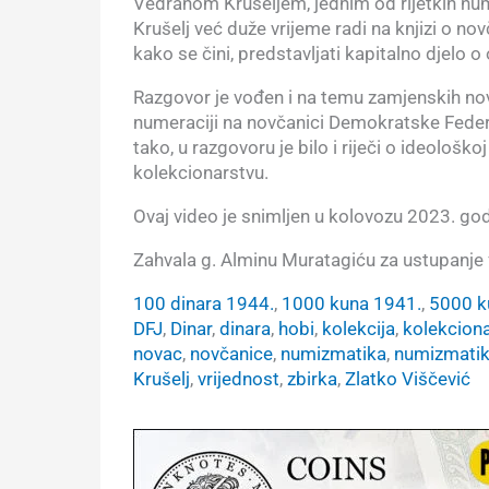
Vedranom Krušeljem, jednim od rijetkih num
Krušelj već duže vrijeme radi na knjizi o n
kako se čini, predstavljati kapitalno djelo o
Razgovor je vođen i na temu zamjenskih novč
numeraciji na novčanici Demokratske Federa
tako, u razgovoru je bilo i riječi o ideološkoj
kolekcionarstvu.
Ovaj video je snimljen u kolovozu 2023. god
Zahvala g. Alminu Muratagiću za ustupanje 
100 dinara 1944.
, 
1000 kuna 1941.
, 
5000 k
DFJ
, 
Dinar
, 
dinara
, 
hobi
, 
kolekcija
, 
kolekcion
novac
, 
novčanice
, 
numizmatika
, 
numizmatik
Krušelj
, 
vrijednost
, 
zbirka
, 
Zlatko Viščević