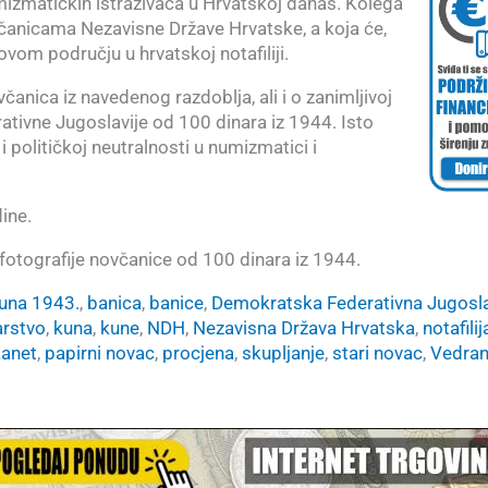
izmatičkih istraživača u Hrvatskoj danas. Kolega
ovčanicama Nezavisne Države Hrvatske, a koja će,
 ovom području u hrvatskoj notafiliji.
anica iz navedenog razdoblja, ali i o zanimljivoj
tivne Jugoslavije od 100 dinara iz 1944. Isto
 i političkoj neutralnosti u numizmatici i
ine.
fotografije novčanice od 100 dinara iz 1944.
una 1943.
, 
banica
, 
banice
, 
Demokratska Federativna Jugosla
arstvo
, 
kuna
, 
kune
, 
NDH
, 
Nezavisna Država Hrvatska
, 
notafilij
anet
, 
papirni novac
, 
procjena
, 
skupljanje
, 
stari novac
, 
Vedra