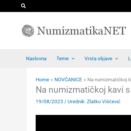
Skip
Search
to
content
Naslovna
Teme
Vrsta objave
L
Home
NOVČANICE
Na numizmatičkoj k
Na numizmatičkoj kavi 
19/08/2023
/ Urednik:
Zlatko Viščević