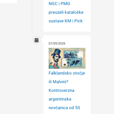
NGC i PMG
preuzeli kataloške
sustave KM i Pick
07/09/2026
Falklandsko otočje
ili Malvini?
Kontroverzna
argentinska
novčanica od 50