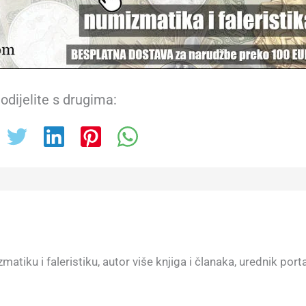
odijelite s drugima:
atiku i faleristiku, autor više knjiga i članaka, urednik port