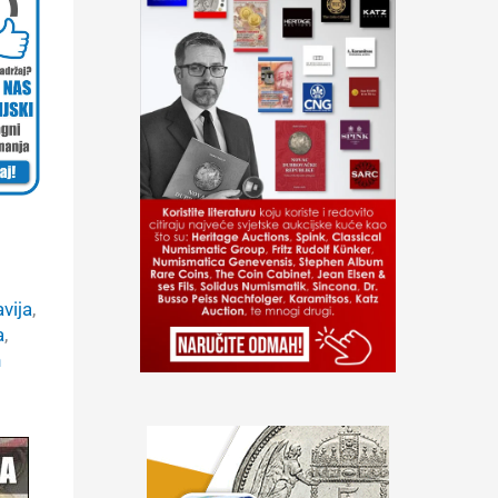
vija
, 
a
, 
n