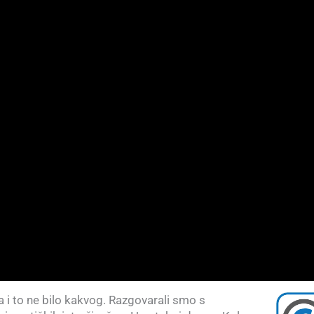
i to ne bilo kakvog. Razgovarali smo s