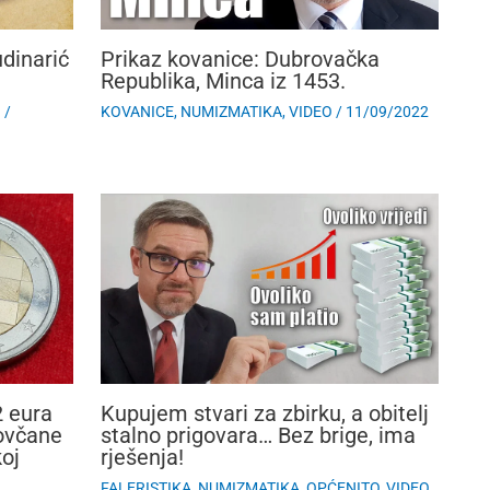
dinarić
Prikaz kovanice: Dubrovačka
Republika, Minca iz 1453.
O
/
KOVANICE
,
NUMIZMATIKA
,
VIDEO
/
11/09/2022
2 eura
Kupujem stvari za zbirku, a obitelj
ovčane
stalno prigovara… Bez brige, ima
koj
rješenja!
FALERISTIKA
,
NUMIZMATIKA
,
OPĆENITO
,
VIDEO