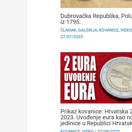
Dubrovačka Republika, Polu
iz 1795.
ČLANAK
,
GALERIJA
,
KOVANICE
,
VIDE
27/07/2023
Prikaz kovanice: Hrvatska 
2023. Uvođenje eura kao n
jedinice u Republici Hrvats
KOVANICE
,
VIDEO
/
22/09/2023