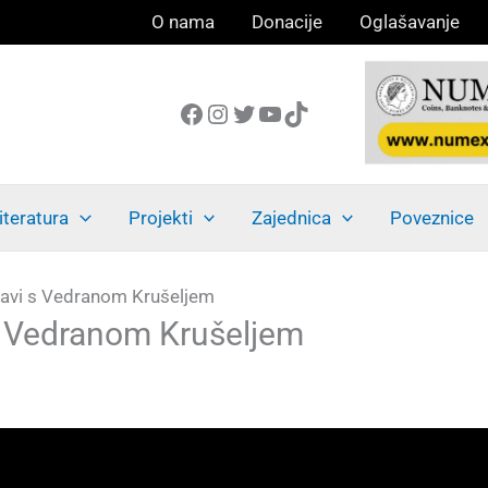
O nama
Donacije
Oglašavanje
Facebook
Instagram
Twitter
YouTube
TikTok
iteratura
Projekti
Zajednica
Poveznice
avi s Vedranom Krušeljem
s Vedranom Krušeljem