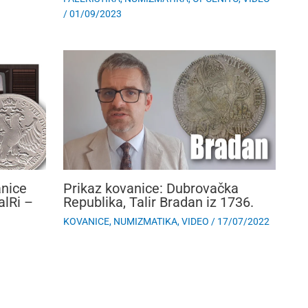
/
01/09/2023
Prikaz kovanice: Dubrovačka
anice
Republika, Talir Bradan iz 1736.
alRi –
KOVANICE
,
NUMIZMATIKA
,
VIDEO
/
17/07/2022