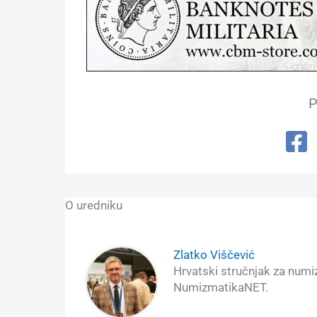
P
O uredniku
Zlatko Viščević
Hrvatski stručnjak za numizm
NumizmatikaNET.