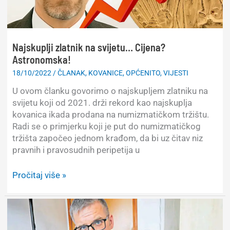
Euri
i
centi
numizmatički
Najskuplji zlatnik na svijetu… Cijena?
su
Astronomska!
inferiorni
kunama
18/10/2022
/
ČLANAK
,
KOVANICE
,
OPĆENITO
,
VIJESTI
i
U ovom članku govorimo o najskupljem zlatniku na
lipama
svijetu koji od 2021. drži rekord kao najskuplja
kovanica ikada prodana na numizmatičkom tržištu.
Radi se o primjerku koji je put do numizmatičkog
tržišta započeo jednom krađom, da bi uz čitav niz
pravnih i pravosudnih peripetija u
Najskuplji
Pročitaj više »
zlatnik
na
svijetu…
Cijena?