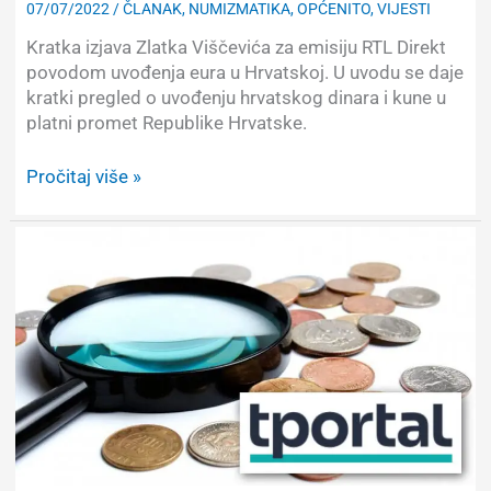
07/07/2022
/
ČLANAK
,
NUMIZMATIKA
,
OPĆENITO
,
VIJESTI
Kratka izjava Zlatka Viščevića za emisiju RTL Direkt
povodom uvođenja eura u Hrvatskoj. U uvodu se daje
kratki pregled o uvođenju hrvatskog dinara i kune u
platni promet Republike Hrvatske.
Zlatko
Pročitaj više »
Viščević
–
Izjava
za
RTL
Direkt
povodom
uvođenja
eura
u
Hrvatskoj
–