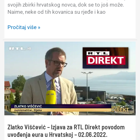
svojih zbirki hrvatskog novca, dok se to još može.
Naime, neke od tih kovanica su rjeđe i kao
Spremajte
Pročitaj više »
kune
i
lipe!
Moglo
bi
se
isplatiti…
Zlatko Viščević – Izjava za RTL Direkt povodom
uvođenja eura u Hrvatskoj – 02.06.2022.