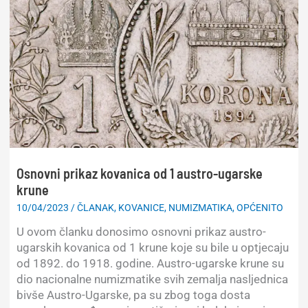
na
novčanici
Gvineje
od
500
sylija
iz
1980.
Osnovni prikaz kovanica od 1 austro-ugarske
krune
10/04/2023
/
ČLANAK
,
KOVANICE
,
NUMIZMATIKA
,
OPĆENITO
U ovom članku donosimo osnovni prikaz austro-
ugarskih kovanica od 1 krune koje su bile u optjecaju
od 1892. do 1918. godine. Austro-ugarske krune su
dio nacionalne numizmatike svih zemalja nasljednica
bivše Austro-Ugarske, pa su zbog toga dosta