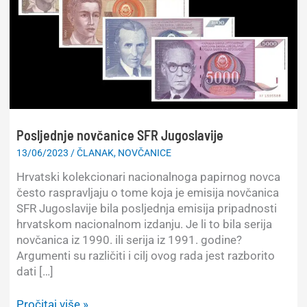
Posljednje novčanice SFR Jugoslavije
13/06/2023
/
ČLANAK
,
NOVČANICE
Hrvatski kolekcionari nacionalnoga papirnog novca
često raspravljaju o tome koja je emisija novčanica
SFR Jugoslavije bila posljednja emisija pripadnosti
hrvatskom nacionalnom izdanju. Je li to bila serija
novčanica iz 1990. ili serija iz 1991. godine?
Argumenti su različiti i cilj ovog rada jest razborito
dati […]
Posljednje
Pročitaj više »