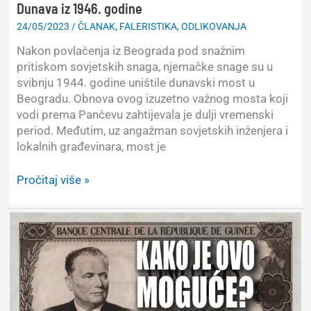
Dunava iz 1946. godine
24/05/2023
/
ČLANAK
,
FALERISTIKA
,
ODLIKOVANJA
Nakon povlačenja iz Beograda pod snažnim
pritiskom sovjetskih snaga, njemačke snage su u
svibnju 1944. godine uništile dunavski most u
Beogradu. Obnova ovog izuzetno važnog mosta koji
vodi prema Pančevu zahtijevala je dulji vremenski
period. Međutim, uz angažman sovjetskih inženjera i
lokalnih građevinara, most je
Jugoslavenska
Pročitaj više »
medalja
za
izgradnju
mosta
preko
Dunava
iz
1946.