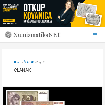
Skip
to
content
Home
ČLANAK
Page 11
ČLANAK