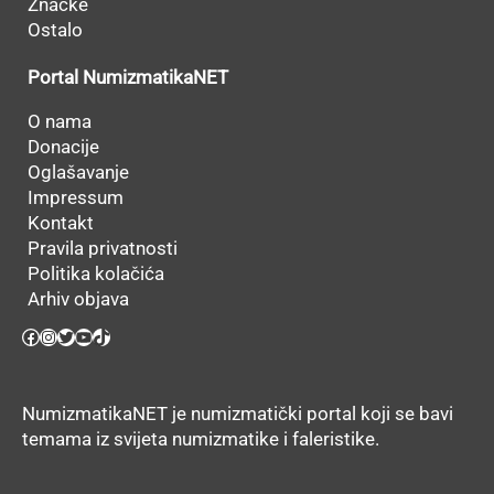
Značke
Ostalo
Portal NumizmatikaNET
O nama
Donacije
Oglašavanje
Impressum
Kontakt
Pravila privatnosti
Politika kolačića
Arhiv objava
Facebook
Instagram
Twitter
YouTube
TikTok
NumizmatikaNET je numizmatički portal koji se bavi
temama iz svijeta numizmatike i faleristike.