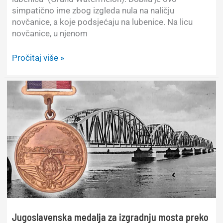
simpatično ime zbog izgleda nula na naličju
novčanice, a koje podsjećaju na lubenice. Na licu
novčanice, u njenom
„Velika
Pročitaj više »
lubenica“
od
2,5
milijuna
eura
Jugoslavenska medalja za izgradnju mosta preko