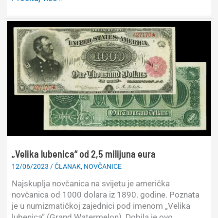
novčanice
SFR
Jugoslavije
„Velika lubenica“ od 2,5 milijuna eura
12/06/2023
/
ČLANAK
,
NOVČANICE
Najskuplja novčanica na svijetu je američka
novčanica od 1000 dolara iz 1890. godine. Poznata
je u numizmatičkoj zajednici pod imenom „Velika
lubenica“ (Grand Watermelon). Dobila je ovo