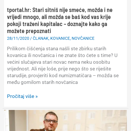
02.06.2022.
tportal.hr: Stari sitniš nije smeće, možda i ne
vrijedi mnogo, ali možda se baš kod vas krije
pokoji traženi kapitalac – doznajte kako ga
možete prepoznati
28/11/2020
/
ČLANAK
,
KOVANICE
,
NOVČANICE
Prilikom čišćenja stana našli ste zbirku starih
kovanica ili novčanica i ne znate što ćete s time? U
većini slučajeva stari novac nema neku osobitu
vrijednost. Ali nije loše, prije nego što se riješite
starudije, provjeriti kod numizmatičara – možda se
među gomilom starih novčanica
tportal.hr:
Pročitaj više »
Stari
sitniš
nije
smeće,
možda