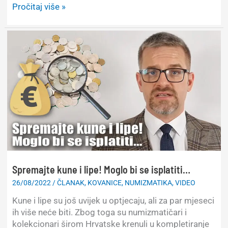
Pregledajte
Pročitaj više »
novčanike,
ima
jako
vrijednih
kovanica
od
5
ili
10
lipa
Spremajte kune i lipe! Moglo bi se isplatiti…
26/08/2022
/
ČLANAK
,
KOVANICE
,
NUMIZMATIKA
,
VIDEO
Kune i lipe su još uvijek u optjecaju, ali za par mjeseci
ih više neće biti. Zbog toga su numizmatičari i
kolekcionari širom Hrvatske krenuli u kompletiranje