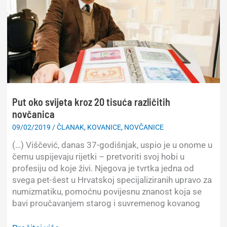
i
ne
vrijedi
mnogo,
ali
možda
se
baš
Put oko svijeta kroz 20 tisuća različitih
kod
novčanica
vas
krije
09/02/2019
/
ČLANAK
,
KOVANICE
,
NOVČANICE
pokoji
(…) Viščević, danas 37-godišnjak, uspio je u onome u
traženi
čemu uspijevaju rijetki – pretvoriti svoj hobi u
kapitalac
profesiju od koje živi. Njegova je tvrtka jedna od
–
svega pet-šest u Hrvatskoj specijaliziranih upravo za
doznajte
numizmatiku, pomoćnu povijesnu znanost koja se
kako
bavi proučavanjem starog i suvremenog kovanog
ga
možete