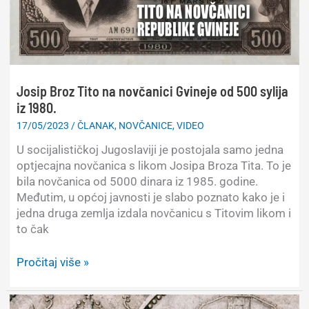
godine
Josip Broz Tito na novčanici Gvineje od 500 sylija
iz 1980.
17/05/2023
/
ČLANAK
,
NOVČANICE
,
VIDEO
U socijalističkoj Jugoslaviji je postojala samo jedna
optjecajna novčanica s likom Josipa Broza Tita. To je
bila novčanica od 5000 dinara iz 1985. godine.
Međutim, u općoj javnosti je slabo poznato kako je i
jedna druga zemlja izdala novčanicu s Titovim likom i
to čak
Josip
Pročitaj više »
Broz
Tito