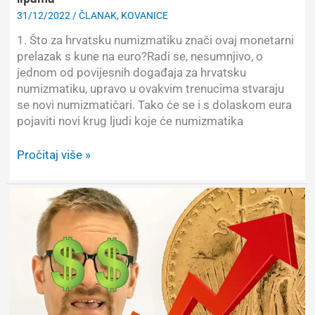
31/12/2022
/
ČLANAK
,
KOVANICE
1. Što za hrvatsku numizmatiku znači ovaj monetarni
prelazak s kune na euro?Radi se, nesumnjivo, o
jednom od povijesnih događaja za hrvatsku
numizmatiku, upravo u ovakvim trenucima stvaraju
se novi numizmatičari. Tako će se i s dolaskom eura
pojaviti novi krug ljudi koje će numizmatika
Tjedan
Pročitaj više »
u
10
pitanja
–
Problem
s
novom
valutom
–