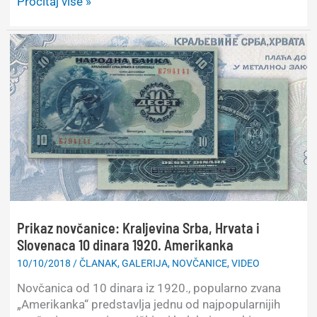
Put
Pročitaj više »
prepoznati
oko
svijeta
kroz
20
tisuća
različitih
novčanica
Prikaz novčanice: Kraljevina Srba, Hrvata i
Slovenaca 10 dinara 1920. Amerikanka
10/10/2018
/
ČLANAK
,
GALERIJA
,
NOVČANICE
,
VIDEO
Novčanica od 10 dinara iz 1920., popularno zvana
„Amerikanka“ predstavlja jednu od najpopularnijih