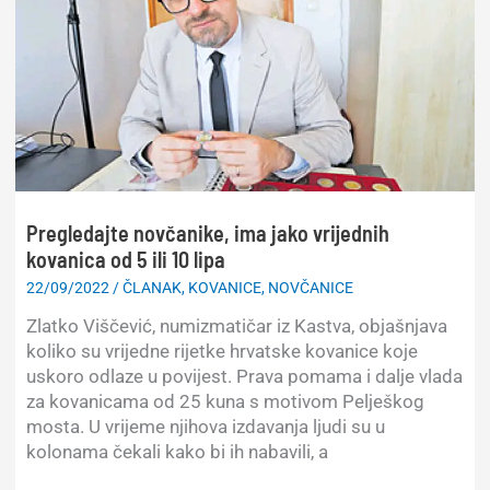
Astronomska!
Pregledajte novčanike, ima jako vrijednih
kovanica od 5 ili 10 lipa
22/09/2022
/
ČLANAK
,
KOVANICE
,
NOVČANICE
Zlatko Viščević, numizmatičar iz Kastva, objašnjava
koliko su vrijedne rijetke hrvatske kovanice koje
uskoro odlaze u povijest. Prava pomama i dalje vlada
za kovanicama od 25 kuna s motivom Pelješkog
mosta. U vrijeme njihova izdavanja ljudi su u
kolonama čekali kako bi ih nabavili, a