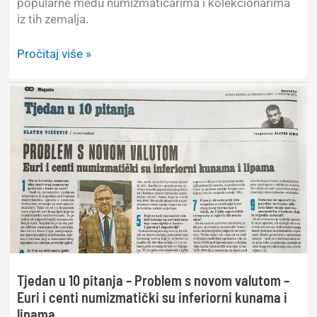
popularne među numizmatičarima i kolekcionarima
iz tih zemalja.
Osnovni
Pročitaj više »
prikaz
kovanica
od
1
austro-
ugarske
krune
Tjedan u 10 pitanja – Problem s novom valutom –
Euri i centi numizmatički su inferiorni kunama i
lipama