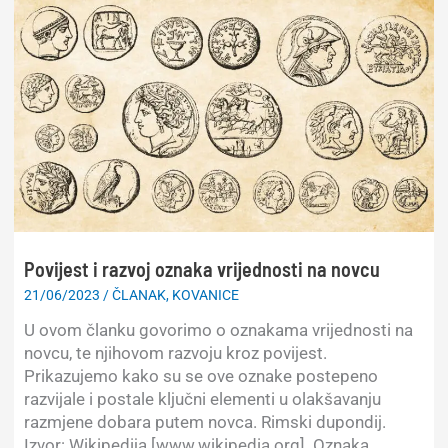
dinara
1939.
bez
pretiska
Povijest i razvoj oznaka vrijednosti na novcu
21/06/2023
/
ČLANAK
,
KOVANICE
U ovom članku govorimo o oznakama vrijednosti na
novcu, te njihovom razvoju kroz povijest.
Prikazujemo kako su se ove oznake postepeno
razvijale i postale ključni elementi u olakšavanju
razmjene dobara putem novca. Rimski dupondij.
Izvor: Wikipedija [www.wikipedia.org]. Oznaka