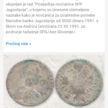
objavljen je rad “Posljednje novčanice SFR
Jugoslavije“, u kojemu su iznesene utemeljene
naznake kako je novčanica za izvanredne potrebe
Narodne banke Jugoslavije od 5000 dinara 1991. s
likom Iva Andrića (emitirana 23.XII.1991. za
područje tadašnje SFRJ bez Slovenije i
Neizdana
Pročitaj više »
novčanica
SFR
Jugoslavije
5000
dinara
1.IX.1991.