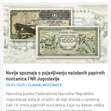
povijesnog
razvoja
numizmatike
Novije spoznaje o pojavljivanju neizdanih papirnih
novčanica FNR Jugoslavije
29/07/2023
/
ČLANAK
,
NOVČANICE
Narodna banka Federativne Narodne Republike
Jugoslavije dala je izraditi, ali nije stavila u optjecaj
čak 16 vrsta papirnih novčanica, koje su danas velika
rijetkost i prava poslastica u kolekcionarskom