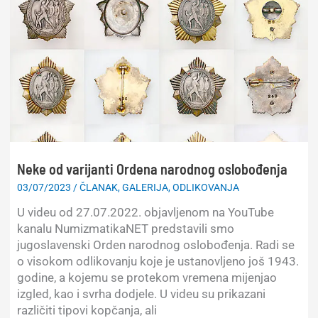
pretiska
ipak
postoji(?)
Neke od varijanti Ordena narodnog oslobođenja
03/07/2023
/
ČLANAK
,
GALERIJA
,
ODLIKOVANJA
U videu od 27.07.2022. objavljenom na YouTube
kanalu NumizmatikaNET predstavili smo
jugoslavenski Orden narodnog oslobođenja. Radi se
o visokom odlikovanju koje je ustanovljeno još 1943.
godine, a kojemu se protekom vremena mijenjao
izgled, kao i svrha dodjele. U videu su prikazani
različiti tipovi kopčanja, ali