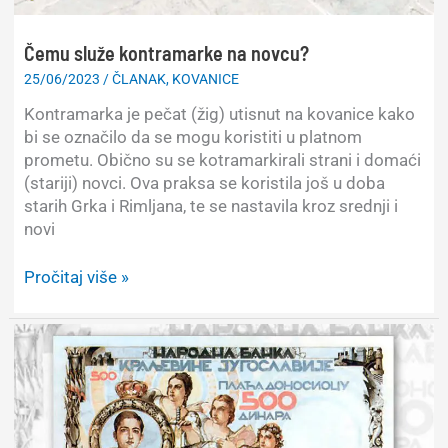
Čemu služe kontramarke na novcu?
25/06/2023
/
ČLANAK
,
KOVANICE
Kontramarka je pečat (žig) utisnut na kovanice kako
bi se označilo da se mogu koristiti u platnom
prometu. Obično su se kotramarkirali strani i domaći
(stariji) novci. Ova praksa se koristila još u doba
starih Grka i Rimljana, te se nastavila kroz srednji i
novi
Čemu
Pročitaj više »
služe
kontramarke
na
novcu?