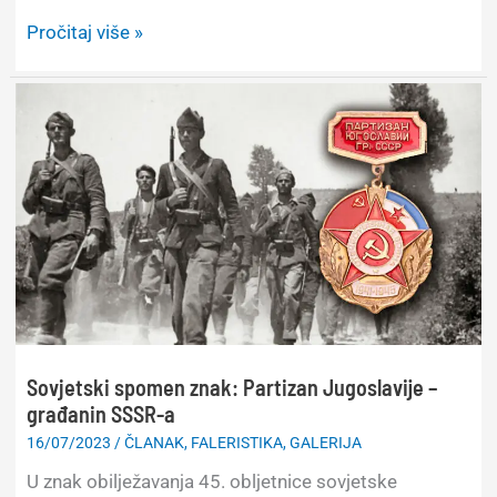
Etnografski
Pročitaj više »
motivi
Slavonije
na
novčanicama
Sovjetski spomen znak: Partizan Jugoslavije –
građanin SSSR-a
16/07/2023
/
ČLANAK
,
FALERISTIKA
,
GALERIJA
U znak obilježavanja 45. obljetnice sovjetske