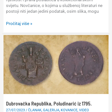
svijetu. Novčanice, o kojima u službenoj literaturi ne
postoji niti jedan jedini podatak, osim slika, mogu
Novije
Pročitaj više »
spoznaje
o
pojavljivanju
neizdanih
papirnih
novčanica
FNR
Jugoslavije
Dubrovačka Republika, Poludinarić iz 1795.
27/07/2023
/
ČLANAK
,
GALERIJA
,
KOVANICE
,
VIDEO