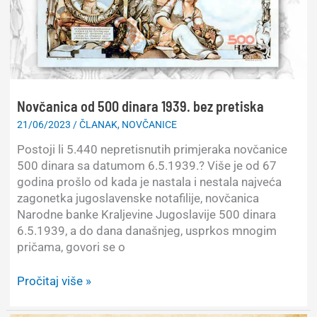
Novčanica od 500 dinara 1939. bez pretiska
21/06/2023
/
ČLANAK
,
NOVČANICE
Postoji li 5.440 nepretisnutih primjeraka novčanice
500 dinara sa datumom 6.5.1939.? Više je od 67
godina prošlo od kada je nastala i nestala najveća
zagonetka jugoslavenske notafilije, novčanica
Narodne banke Kraljevine Jugoslavije 500 dinara
6.5.1939, a do dana današnjeg, usprkos mnogim
pričama, govori se o
Novčanica
Pročitaj više »
od
500