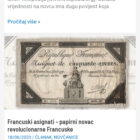
vrijednosti na novcu ima dugu povijest koja
Povijest
Pročitaj više »
i
razvoj
oznaka
vrijednosti
na
novcu
Francuski asignati – papirni novac
revolucionarne Francuske
18/06/2023
/
ČLANAK
,
NOVČANICE