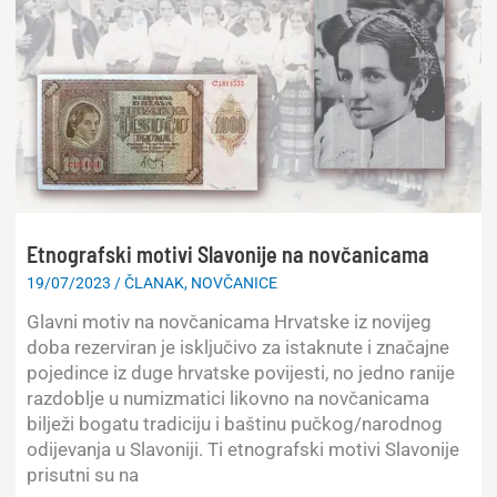
jugoslavenske
krune,
1.
red
Etnografski motivi Slavonije na novčanicama
19/07/2023
/
ČLANAK
,
NOVČANICE
Glavni motiv na novčanicama Hrvatske iz novijeg
doba rezerviran je isključivo za istaknute i značajne
pojedince iz duge hrvatske povijesti, no jedno ranije
razdoblje u numizmatici likovno na novčanicama
bilježi bogatu tradiciju i baštinu pučkog/narodnog
odijevanja u Slavoniji. Ti etnografski motivi Slavonije
prisutni su na