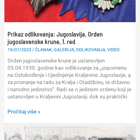
Prikaz odlikovanja: Jugoslavija, Orden
jugoslavenske krune, 1. red
19/07/2023
/
ČLANAK
,
GALERIJA
,
ODLIKOVANJA
,
VIDEO
Orden jugoslavenske krune je ustanovljen
05.04.1930. godine kao odlikovanje za „uspomenu
na Oslobođenje i Ujedinjenje Kraljevine Jugoslavije, a
za priznanje na radu za Kralja i Otadžbinu, te državno
i narodno jedinstvo“. Radi se o jedinom ordenu koji je
ustanovljen u Kraljevini Jugoslaviji, dok su praktički
Prikaz
Pročitaj više »
odlikovanja:
Jugoslavija,
Orden