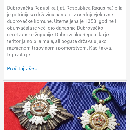
Dubrovačka Republika (lat. Respublica Ragusina) bila
je patricijska državica nastala iz srednjovjekovne
dubrovačke komune. Utemeljena je 1358. godine i
obuhvaćala je veći dio današnje Dubrovačko-
neretvanske županije. Dubrovačka Republika je
teritorijalno bila mala, ali bogata država s jako
razvijenom trgovinom i pomorstvom. Kao takva,
trgovala je
Dubrovačka
Pročitaj više »
Republika,
Poludinarić
iz
1795.