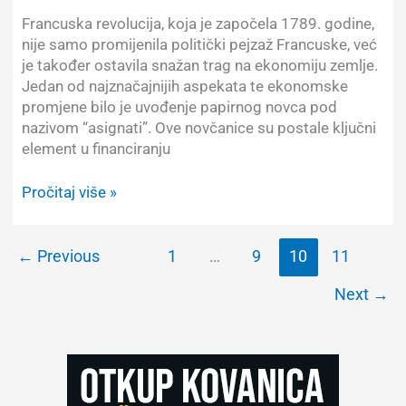
Francuska revolucija, koja je započela 1789. godine,
nije samo promijenila politički pejzaž Francuske, već
je također ostavila snažan trag na ekonomiju zemlje.
Jedan od najznačajnijih aspekata te ekonomske
promjene bilo je uvođenje papirnog novca pod
nazivom “asignati”. Ove novčanice su postale ključni
element u financiranju
Francuski
Pročitaj više »
asignati
–
papirni
←
Previous
1
…
9
10
11
novac
Next
→
revolucionarne
Francuske