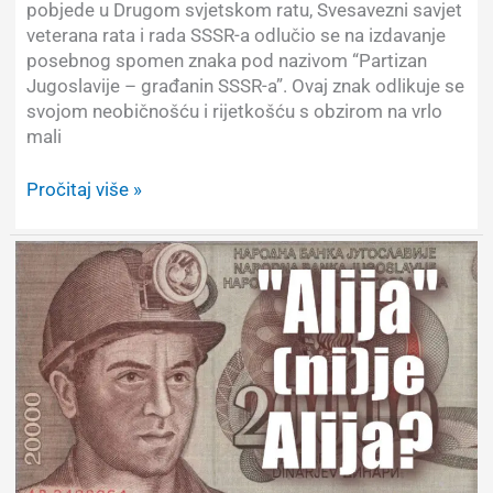
pobjede u Drugom svjetskom ratu, Svesavezni savjet
veterana rata i rada SSSR-a odlučio se na izdavanje
posebnog spomen znaka pod nazivom “Partizan
Jugoslavije – građanin SSSR-a”. Ovaj znak odlikuje se
svojom neobičnošću i rijetkošću s obzirom na vrlo
mali
Sovjetski
Pročitaj više »
spomen
znak:
Partizan
Jugoslavije
–
građanin
SSSR-
a