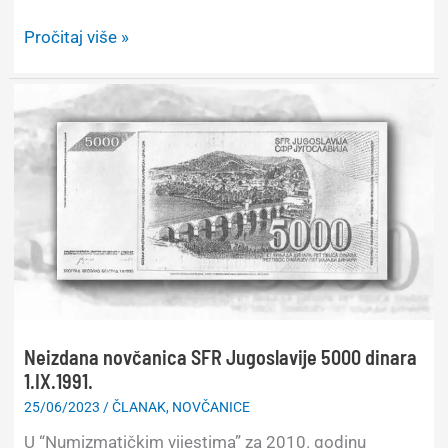
Neke
Pročitaj više »
od
varijanti
Ordena
narodnog
oslobođenja
Neizdana novčanica SFR Jugoslavije 5000 dinara
1.IX.1991.
25/06/2023
/
ČLANAK
,
NOVČANICE
U “Numizmatičkim vijestima” za 2010. godinu