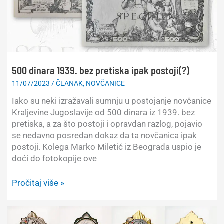
500 dinara 1939. bez pretiska ipak postoji(?)
11/07/2023
/
ČLANAK
,
NOVČANICE
Iako su neki izražavali sumnju u postojanje novčanice
Kraljevine Jugoslavije od 500 dinara iz 1939. bez
pretiska, a za što postoji i opravdan razlog, pojavio
se nedavno posredan dokaz da ta novčanica ipak
postoji. Kolega Marko Miletić iz Beograda uspio je
doći do fotokopije ove
500
Pročitaj više »
dinara
1939.
bez