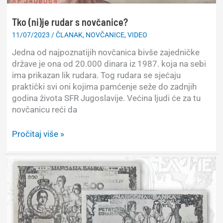
Tko (ni)je rudar s novčanice?
11/07/2023
/
ČLANAK
,
NOVČANICE
,
VIDEO
Jedna od najpoznatijih novčanica bivše zajedničke
države je ona od 20.000 dinara iz 1987. koja na sebi
ima prikazan lik rudara. Tog rudara se sjećaju
praktički svi oni kojima pamćenje seže do zadnjih
godina života SFR Jugoslavije. Većina ljudi će za tu
novčanicu reći da
Tko
Pročitaj više »
(ni)je
rudar
s
novčanice?