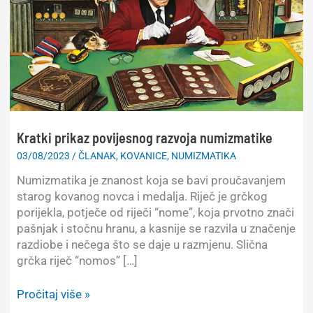
Kratki prikaz povijesnog razvoja numizmatike
03/08/2023
/
ČLANAK
,
KOVANICE
,
NUMIZMATIKA
Numizmatika je znanost koja se bavi proučavanjem
starog kovanog novca i medalja. Riječ je grčkog
porijekla, potječe od riječi “nome”, koja prvotno znači
pašnjak i stočnu hranu, a kasnije se razvila u značenje
razdiobe i nečega što se daje u razmjenu. Slična
grčka riječ “nomos” […]
Kratki
Pročitaj više »
prikaz